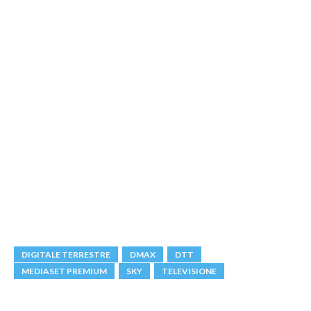
DIGITALE TERRESTRE
DMAX
DTT
MEDIASET PREMIUM
SKY
TELEVISIONE