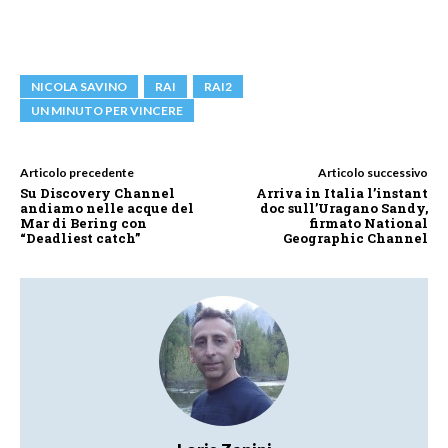
NICOLA SAVINO
RAI
RAI2
UN MINUTO PER VINCERE
Articolo precedente
Articolo successivo
Su Discovery Channel
Arriva in Italia l’instant
andiamo nelle acque del
doc sull’Uragano Sandy,
Mar di Bering con
firmato National
“Deadliest catch”
Geographic Channel