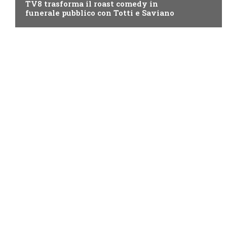
TV8 trasforma il roast comedy in
funerale pubblico con Totti e Saviano