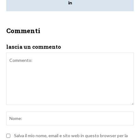
Commenti
lascia un commento
Commento:
No
Salva il mio nome, email e sito web in questo browser per la