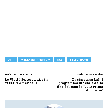
DTT
MEDIASET PREMIUM
SKY
TELEVISIONE
Articolo precedente
Articolo successivo
Le World Series in diretta
Da stasera su La3 il
su ESPN America HD
programma ufficiale della
fine del mondo “2012 Prima
di morire”