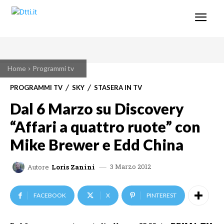
Home
Programmi tv
PROGRAMMI TV
SKY
STASERA IN TV
Dal 6 Marzo su Discovery
“Affari a quattro ruote” con
Mike Brewer e Edd China
3 Marzo 2012
Autore
Loris Zanini
FACEBOOK
X
PINTEREST