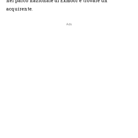
nel parco nazionale di Exmoor e trovare un
acquirente.
Ads