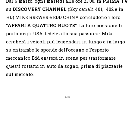
Dal 6 marzo, ogni martedì alle ore 23:00, in
PRIMA TV
su
DISCOVERY CHANNEL
(Sky canali 401, 402 e in
HD) MIKE BREWER e EDD CHINA concludono i loro
“AFFARI A QUATTRO RUOTE”
. La loro missione li
porta negli USA: fedele alla sua passione, Mike
cercherà i veicoli più leggendari in lungo e in largo
su entrambe le sponde dell’oceano e l’esperto
meccanico Edd entrerà in scena per trasformare
questi rottami in auto da sogno, prima di piazzarle
sul mercato.
Ads