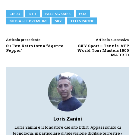
CIELO
DTT
FALLING SKIES
FOX
MEDIASET PREMIUM
SKY
TELEVISIONE
Articolo precedente
Articolo successivo
Su Fox Retro torna “Agente
SKY Sport – Tennis: ATP
Pepper”
World Tour Masters 1000
MADRID
Loris Zanini
Loris Zanini è il fondatore del sito Dtti.it. Appassionato di
tecnologia, in particolare di televisione digitale terrestre /