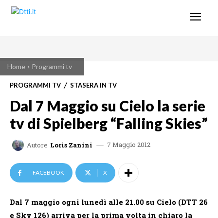
Home
Programmi tv
PROGRAMMI TV
STASERA IN TV
Dal 7 Maggio su Cielo la serie
tv di Spielberg “Falling Skies”
7 Maggio 2012
Autore
Loris Zanini
FACEBOOK
X
Dal
7 maggio
ogni lunedì
alle
21.00
su
Cielo
(DTT 26
e Sky 126) arriva per la prima volta in chiaro la