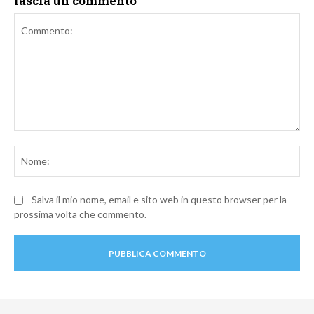
lascia un commento
Commento:
No
Salva il mio nome, email e sito web in questo browser per la
prossima volta che commento.