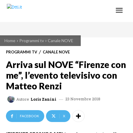
Home
Programmi tv
Canale NOVE
PROGRAMMI TV
CANALE NOVE
Arriva sul NOVE “Firenze con
me”, l’evento televisivo con
Matteo Renzi
23 Novembre 2018
Autore
Loris Zanini
FACEBOOK
X