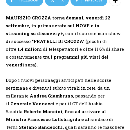
FACEBOOK
X
PINTEREST
MAURIZIO CROZZA torna domani,
venerdì 22
settembre, in prima serata sul NOVE e in
streaming su discovery+,
con il suo one man show
di successo
“FRATELLI DI CROZZA”
(picchi di
oltre
1,4 milioni
di telespettatori e oltre il
6%
di share
e costantemente
tra i programmi più visti del
venerdì sera).
Dopo i nuovi personaggi anticipati nelle scorse
settimane e divenuti subito virali in rete, da un
esilarante
Andrea Giambruno
, passando per
il
Generale Vannacci
e per il CT dell’Arabia
Saudita
Roberto Mancini, fino ad arrivare al
Ministro Francesco Lollobrigida e al
sindaco di
Terni
Stefano Bandecchi,
quali saranno le maschere