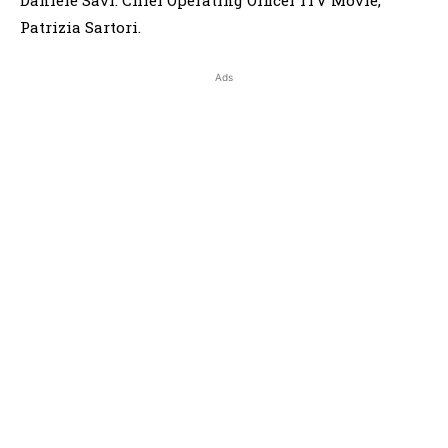
Daniele Savi. Chief Operating Officer ITV Movie,
Patrizia Sartori.
Ads