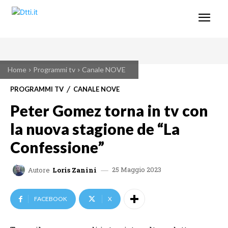
Home
Programmi tv
Canale NOVE
PROGRAMMI TV
CANALE NOVE
Peter Gomez torna in tv con
la nuova stagione de “La
Confessione”
25 Maggio 2023
Autore
Loris Zanini
FACEBOOK
X