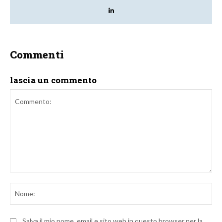
Commenti
lascia un commento
Commento:
No
Salva il mio nome, email e sito web in questo browser per la