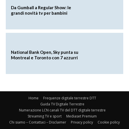
Da Gumball a Regular Show: le
grandi novità tv per bambini
National Bank Open, Sky punta su
Montreal e Toronto con 7 azzurri
Home
Frequenze digitale terrestre DTT
Guida TV Digitale Terrestre
Numerazione LCN canali TV del DTT digitale terrestre
Streaming TV e sport
Mediaset Premium
Chi siamo – Contattaci – Disclaimer
Privacy policy
Cookie policy