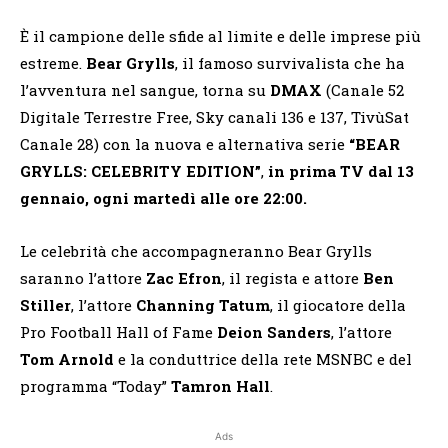
È il campione delle sfide al limite e delle imprese più
estreme.
Bear Grylls
, il famoso survivalista che ha
l’avventura nel sangue, torna su
DMAX
(Canale 52
Digitale Terrestre Free, Sky canali 136 e 137, TivùSat
Canale 28) con la nuova e alternativa serie
“BEAR
GRYLLS: CELEBRITY EDITION”
,
in prima TV dal 13
gennaio, ogni martedì alle ore 22:00.
Le celebrità che accompagneranno Bear Grylls
saranno l’attore
Zac Efron
, il regista e attore
Ben
Stiller
, l’attore
Channing Tatum
, il giocatore della
Pro Football Hall of Fame
Deion Sanders
, l’attore
Tom Arnold
e la conduttrice della rete MSNBC e del
programma “Today”
Tamron Hall
.
Ads