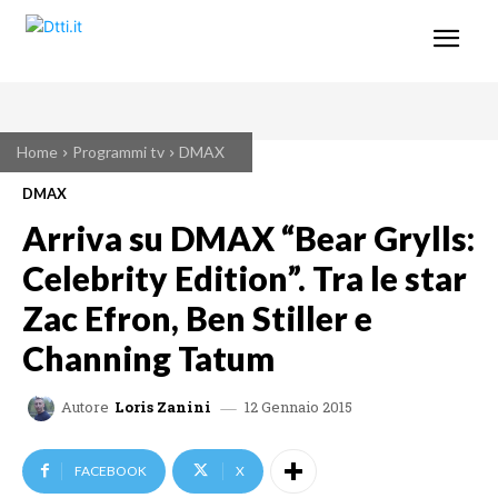
Home
Programmi tv
DMAX
DMAX
Arriva su DMAX “Bear Grylls:
Celebrity Edition”. Tra le star
Zac Efron, Ben Stiller e
Channing Tatum
12 Gennaio 2015
Autore
Loris Zanini
FACEBOOK
X