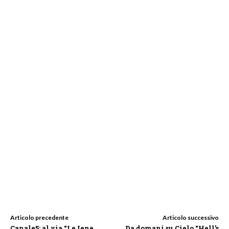
Articolo precedente
Articolo successivo
Canale5: al via “Le Iene
Da domani su Cielo “Hell’s