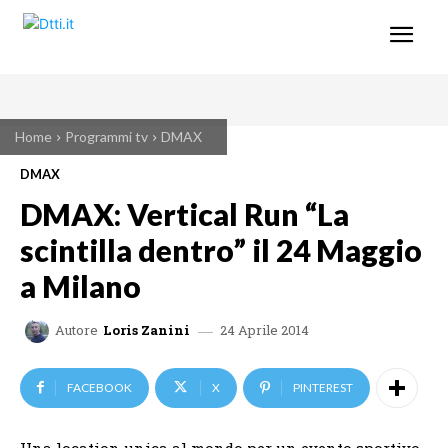
Home
Programmi tv
DMAX
DMAX
DMAX: Vertical Run “La
scintilla dentro” il 24 Maggio
a Milano
24 Aprile 2014
Autore
Loris Zanini
FACEBOOK
X
PINTEREST
Una location unica al mondo per un evento sportivo