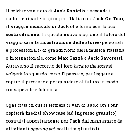
Il celebre van nero di
Jack Daniel’s
riaccende i
motori e riparte in giro per l’Italia con
Jack On Tour
,
il
viaggio musicale di Jack
che torna con la sua
sesta
edizione
. In questa nuova stagione il fulcro del
viaggio sarà la
ricostruzione delle storie
-personali
e professionali- di grandi nomi della musica italiana
e internazionale, come
Max
Gazzè
e
Jack
Savoretti
.
Attraverso il racconto del loro
back to the roots
si
volgerà lo sguardo verso il passato, per leggere e
capire il presente e per guardare al futuro in modo
consapevole e fiducioso.
Ogni città in cui si fermerà il van di
Jack On Tour
ospiterà
inediti
showcase
(
ad
ingresso gratuito
)
costruiti appositamente per
Jack
dai
main artist
e da
altrettanti
opening act
, scelti tra gli artisti