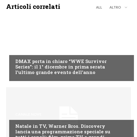
Articoli correlati
ALL
ALTRO
DMAX
DMAX porta in chiaro “WWE Survivor
Series”: il 1° dicembre in prima serata
l’ultimo grande evento dell’anno
CANALE NOVE
Natale in TV, Warner Bros. Discovery
lancia una programmazione speciale su
tutti i canali: film, prime TV e grandi