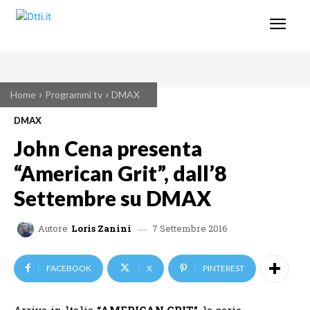
Home
Programmi tv
DMAX
DMAX
John Cena presenta
“American Grit”, dall’8
Settembre su DMAX
7 Settembre 2016
Autore
Loris Zanini
FACEBOOK
X
PINTEREST
Arriva in Italia
“AMERICAN GRIT”
, la serie