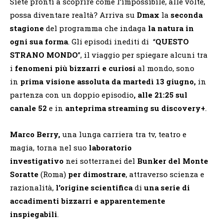
Siete pronti a scoprire come l’impossibile, alle volte,
possa diventare realtà? Arriva su
Dmax
la
seconda
stagione
del programma che indaga
la natura in
ogni sua forma
. Gli episodi inediti di “
QUESTO
STRANO MONDO
”, il viaggio per spiegare alcuni tra
i
fenomeni più bizzarri e curiosi
al mondo, sono
in
prima visione assoluta da
martedì 13 giugno,
in
partenza con un doppio episodio
,
alle 21:25 sul
canale 52
e in
anteprima streaming su discovery+
.
Marco Berry,
una lunga carriera tra tv, teatro e
magia, torna nel suo
laboratorio
investigativo
nei sotterranei del
Bunker del Monte
Soratte
(Roma)
per
dimostrare
, attraverso scienza e
razionalità,
l’origine scientifica
di
una serie di
accadimenti bizzarri e apparentemente
inspiegabili
.