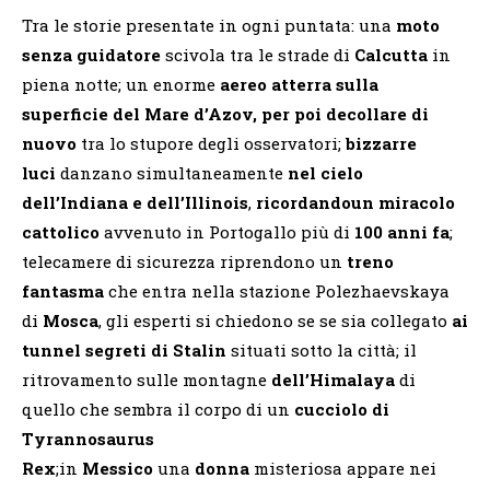
Tra le storie presentate in ogni puntata: una
moto
senza guidatore
scivola tra le strade di
Calcutta
in
piena notte; un enorme
aereo atterra sulla
superficie del Mare d’Azov, per poi decollare di
nuovo
tra lo stupore degli osservatori;
bizzarre
luci
danzano simultaneamente
nel cielo
dell’Indiana e dell’Illinois
,
ricordando
un miracolo
cattolico
avvenuto in Portogallo più di
100 anni fa
;
telecamere di sicurezza riprendono un
treno
fantasma
che entra nella stazione Polezhaevskaya
di
Mosca
, gli esperti si chiedono se se sia collegato
ai
tunnel segreti di Stalin
situati sotto la città; il
ritrovamento sulle montagne
dell’Himalaya
di
quello che sembra il corpo di un
cucciolo di
Tyrannosaurus
Rex
;in
Messico
una
donna
misteriosa appare nei