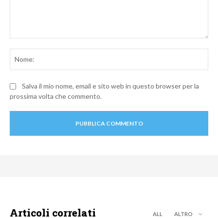
Commento:
No
Salva il mio nome, email e sito web in questo browser per la
prossima volta che commento.
Articoli correlati
ALL
ALTRO