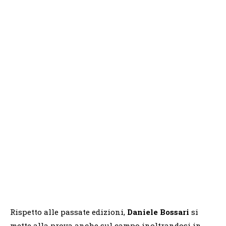
Rispetto alle passate edizioni,
Daniele Bossari
si
mette alla prova anche sul campo inoltrandosi in