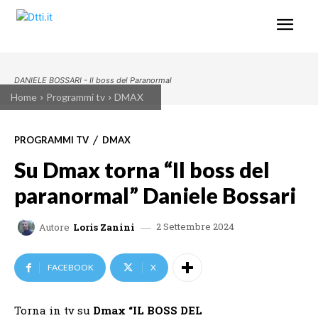
DANIELE BOSSARI - Il boss del Paranormal
Home
Programmi tv
DMAX
PROGRAMMI TV
DMAX
Su Dmax torna “Il boss del
paranormal” Daniele Bossari
2 Settembre 2024
Autore
Loris Zanini
FACEBOOK
X
Torna in tv su
Dmax “IL BOSS DEL