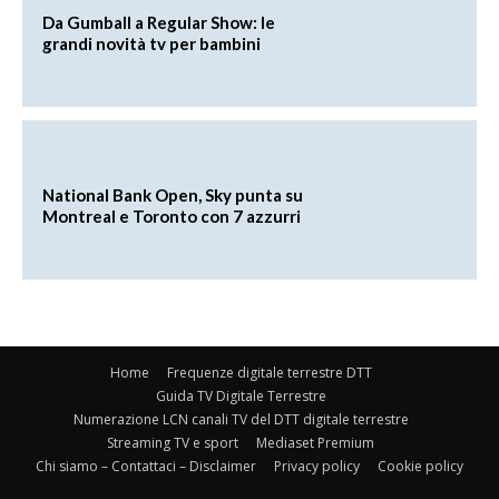
Da Gumball a Regular Show: le
grandi novità tv per bambini
National Bank Open, Sky punta su
Montreal e Toronto con 7 azzurri
Home
Frequenze digitale terrestre DTT
Guida TV Digitale Terrestre
Numerazione LCN canali TV del DTT digitale terrestre
Streaming TV e sport
Mediaset Premium
Chi siamo – Contattaci – Disclaimer
Privacy policy
Cookie policy