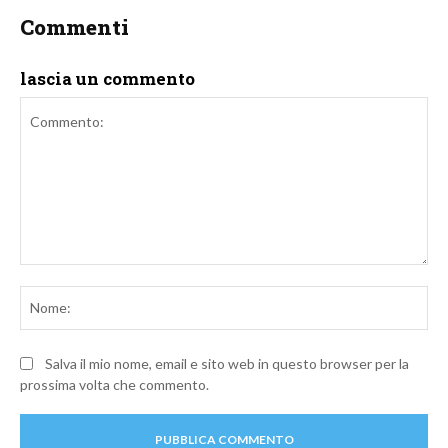
Commenti
lascia un commento
Commento:
No
Salva il mio nome, email e sito web in questo browser per la
prossima volta che commento.