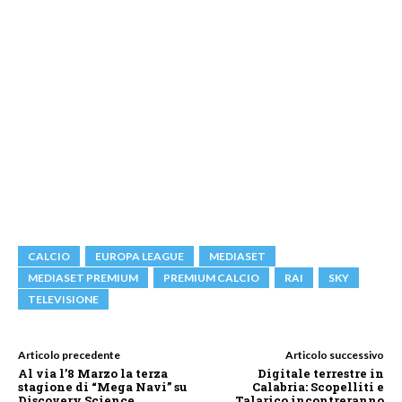
CALCIO
EUROPA LEAGUE
MEDIASET
MEDIASET PREMIUM
PREMIUM CALCIO
RAI
SKY
TELEVISIONE
Articolo precedente
Articolo successivo
Al via l’8 Marzo la terza
Digitale terrestre in
stagione di “Mega Navi” su
Calabria: Scopelliti e
Discovery Science
Talarico incontreranno