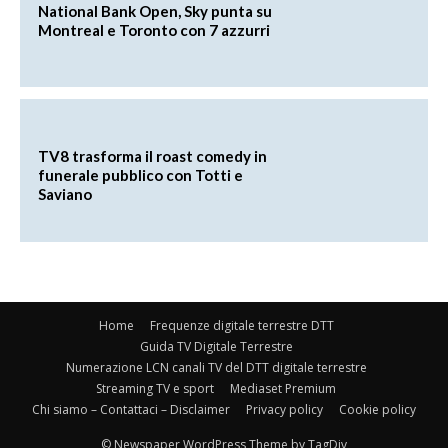
National Bank Open, Sky punta su
Montreal e Toronto con 7 azzurri
TV8 trasforma il roast comedy in
funerale pubblico con Totti e
Saviano
Home
Frequenze digitale terrestre DTT
Guida TV Digitale Terrestre
Numerazione LCN canali TV del DTT digitale terrestre
Streaming TV e sport
Mediaset Premium
Chi siamo – Contattaci – Disclaimer
Privacy policy
Cookie policy
© Newspaper WordPress Theme by TagDiv