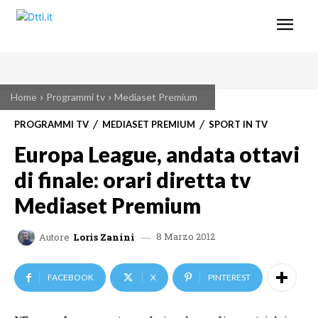
Home
Programmi tv
Mediaset Premium
PROGRAMMI TV
MEDIASET PREMIUM
SPORT IN TV
Europa League, andata ottavi
di finale: orari diretta tv
Mediaset Premium
8 Marzo 2012
Autore
Loris Zanini
FACEBOOK
X
PINTEREST