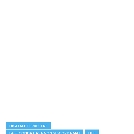
DIGITALE TERRESTRE
LA SECONDA CASA NON SI SCORDA MAI
LIFE