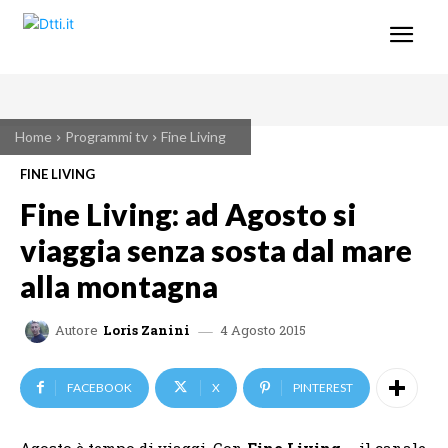
Home
Programmi tv
Fine Living
FINE LIVING
Fine Living: ad Agosto si
viaggia senza sosta dal mare
alla montagna
4 Agosto 2015
Autore
Loris Zanini
FACEBOOK
X
PINTEREST
Agosto è tempo di viaggi. Con
Fine Living
– il canale