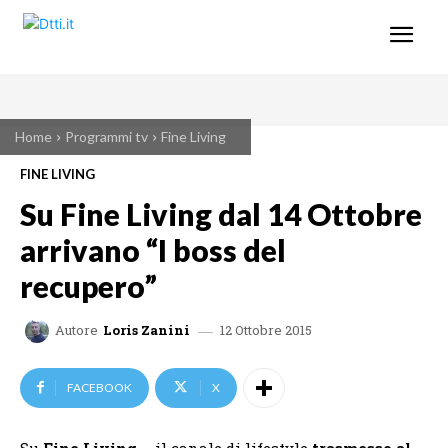
Home
Programmi tv
Fine Living
FINE LIVING
Su Fine Living dal 14 Ottobre
arrivano “I boss del
recupero”
12 Ottobre 2015
Autore
Loris Zanini
FACEBOOK
X
Su
Fine Living
– il canale di lifestyle
trasmesso al