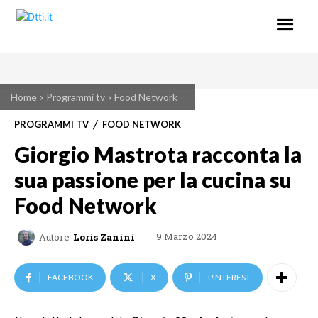
Home
Programmi tv
Food Network
PROGRAMMI TV
FOOD NETWORK
Giorgio Mastrota racconta la
sua passione per la cucina su
Food Network
9 Marzo 2024
Autore
Loris Zanini
FACEBOOK
X
PINTEREST