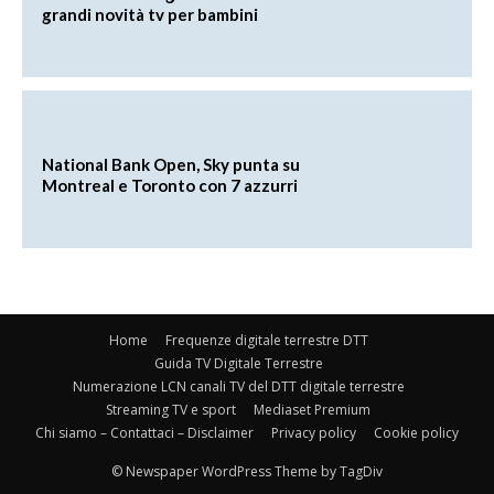
grandi novità tv per bambini
National Bank Open, Sky punta su
Montreal e Toronto con 7 azzurri
Home
Frequenze digitale terrestre DTT
Guida TV Digitale Terrestre
Numerazione LCN canali TV del DTT digitale terrestre
Streaming TV e sport
Mediaset Premium
Chi siamo – Contattaci – Disclaimer
Privacy policy
Cookie policy
© Newspaper WordPress Theme by TagDiv