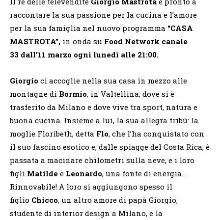
Il re delle televendite
Giorgio Mastrota
è pronto a
raccontare la sua passione per la cucina e l’amore
per la sua famiglia nel nuovo programma
“CASA
MASTROTA”,
in onda su
Food Network canale
33
dall’11 marzo ogni lunedì alle 21:00.
Giorgio
ci accoglie nella sua casa in mezzo alle
montagne di
Bormio
, in Valtellina, dove si è
trasferito da Milano e dove vive tra sport, natura e
buona cucina. Insieme a lui, la sua allegra tribù: la
moglie Floribeth, detta
Flo
, che l’ha conquistato con
il suo fascino esotico e, dalle spiagge del Costa Rica, è
passata a macinare chilometri sulla neve, e i loro
figli
Matilde
e
Leonardo
, una fonte di energia…
Rinnovabile! A loro si aggiungono spesso il
figlio
Chicco
, un altro amore di papà Giorgio,
studente di interior design a Milano, e la