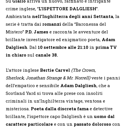
Su
Giallo
arriva un nuovo, raffinato e intrigante
crime inglese, “
L’ISPETTORE DALGLIESH
”.
Ambientata
nell’Inghilterra degli anni Settanta
, la
serie è tratta dai
romanzi
della “Baronessa del
Mistero”
P.D. James
e racconta le avventure del
brillante investigatore ed enigmatico poeta,
Adam
Dalgliesh
. Dal
10 settembre alle 21:10
in
prima TV
in chiaro
sul
canale 38.
L’attore inglese
Bertie Carvel
(The Crown,
Sherlock
,
Jonathan Strange & Mr. Norrell)
veste i panni
dell’empatico e sensibile
Adam Dalgliesh
, che a
Scotland Yard si trova alle prese con insoliti
criminali in un’Inghilterra vintage, ventosa e
misteriosa.
Poeta dalla discreta fama
e detective
brillante, l’ispettore capo Dalgliesh è un
uomo dal
carattere particolare
e con un
passato doloroso
con