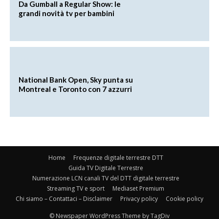
Da Gumball a Regular Show: le
grandi novità tv per bambini
National Bank Open, Sky punta su
Montreal e Toronto con 7 azzurri
Home
Frequenze digitale terrestre DTT
Guida TV Digitale Terrestre
Numerazione LCN canali TV del DTT digitale terrestre
Streaming TV e sport
Mediaset Premium
Chi siamo – Contattaci – Disclaimer
Privacy policy
Cookie policy
© Newspaper WordPress Theme by TagDiv