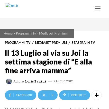
Home
Programmi tv
Mediaset Premium
PROGRAMMI TV
MEDIASET PREMIUM
STASERA IN TV
Il 13 Luglio al via su Joi la
settima stagione di “E alla
fine arriva mamma”
2 Luglio 2012
Autore
Loris Zanini
FACEBOOK
X
PINTEREST