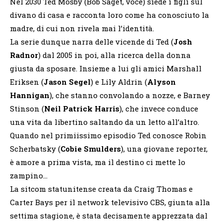
Nel 2030 Ted Mosby (Bob Saget, voce) siede i figli sul
divano di casa e racconta loro come ha conosciuto la
madre, di cui non rivela mai l’identità.
La serie dunque narra delle vicende di Ted (
Josh
Radnor
) dal 2005 in poi, alla ricerca della donna
giusta da sposare. Insieme a lui gli amici Marshall
Eriksen (
Jason Segel
) e Lily Aldrin (
Alyson
Hannigan
), che stanno convolando a nozze, e Barney
Stinson (
Neil Patrick Harris
), che invece conduce
una vita da libertino saltando da un letto all’altro.
Quando nel primiissimo episodio Ted conosce Robin
Scherbatsky (
Cobie Smulders
), una giovane reporter,
è amore a prima vista, ma il destino ci mette lo
zampino…
La sitcom statunitense creata da Craig Thomas e
Carter Bays per il network televisivo CBS, giunta alla
settima stagione, è stata decisamente apprezzata dal