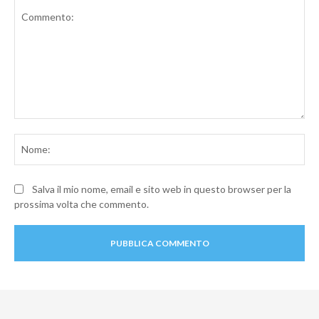
Commento:
No
Salva il mio nome, email e sito web in questo browser per la
prossima volta che commento.