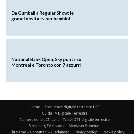
Da Gumball a Regular Show: le
grandi novità tv per bambini
National Bank Open, Sky punta su
Montreal e Toronto con 7 azzurri
Home
Frequenze digitale terrestre DTT
Guida TV Digitale Terrestre
Numerazione LCN canali TV del DTT digitale terrestre
Streaming TV e sport
Mediaset Premium
Chi siamo – Contattaci – Disclaimer
Privacy policy
Cookie policy