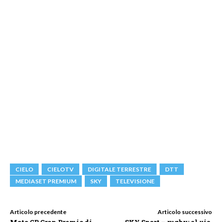
CIELO
CIELOTV
DIGITALE TERRESTRE
DTT
MEDIASET PREMIUM
SKY
TELEVISIONE
Articolo precedente
Articolo successivo