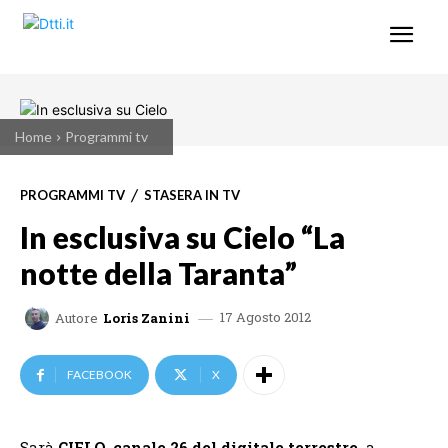
Home
Programmi tv
PROGRAMMI TV
STASERA IN TV
In esclusiva su Cielo “La
notte della Taranta”
17 Agosto 2012
Autore
Loris Zanini
FACEBOOK
X
Sarà
CIELO, canale 26 del digitale terrestre,
a