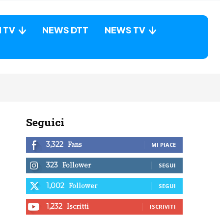
N TV
NEWS DTT
NEWS TV
Seguici
Fans
3,322
MI PIACE
Follower
323
SEGUI
Follower
1,002
SEGUI
Iscritti
1,232
ISCRIVITI