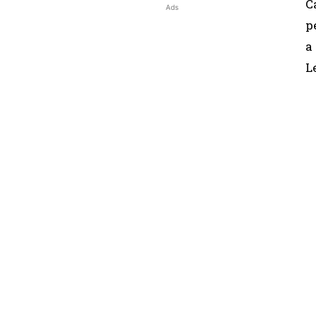
C
Ads
p
a
L