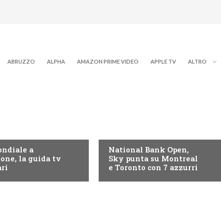
ABRUZZO
ALPHA
AMAZON PRIME VIDEO
APPLE TV
ALTRO
NOW TV
ndiale a
National Bank Open,
tone, la guida tv
Sky punta su Montreal
ari
e Toronto con 7 azzurri