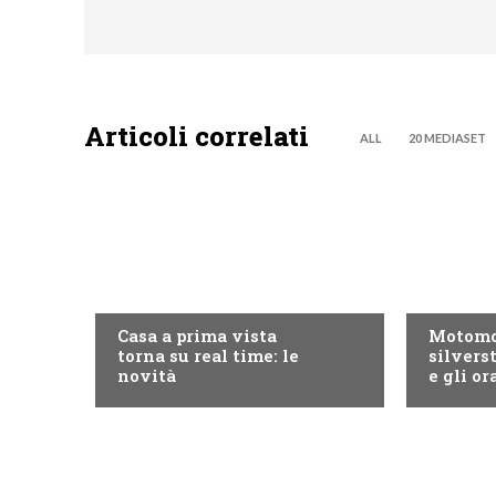
Articoli correlati
ALL
20 MEDIASET
DISCOVERY+
MOTO GP
Casa a prima vista
Motomo
torna su real time: le
silvers
novità
e gli or