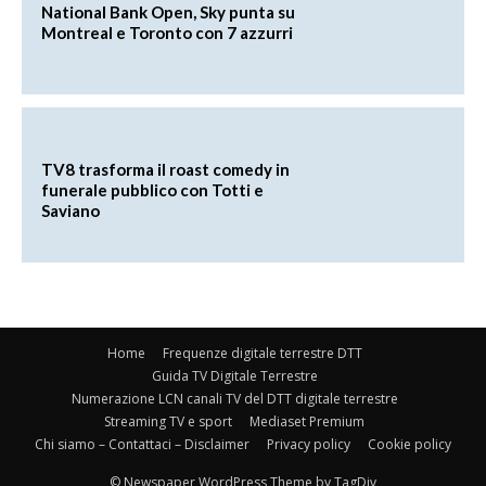
National Bank Open, Sky punta su
Montreal e Toronto con 7 azzurri
TV8 trasforma il roast comedy in
funerale pubblico con Totti e
Saviano
Home
Frequenze digitale terrestre DTT
Guida TV Digitale Terrestre
Numerazione LCN canali TV del DTT digitale terrestre
Streaming TV e sport
Mediaset Premium
Chi siamo – Contattaci – Disclaimer
Privacy policy
Cookie policy
© Newspaper WordPress Theme by TagDiv