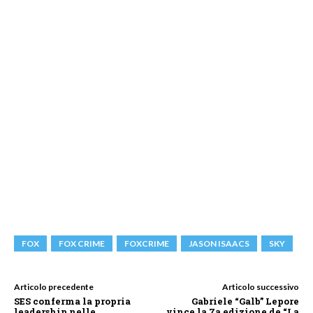
FOX
FOX CRIME
FOXCRIME
JASON ISAACS
SKY
Articolo precedente
Articolo successivo
SES conferma la propria
Gabriele “Galb” Lepore
leadership nelle
vince la 7a edizione de “La