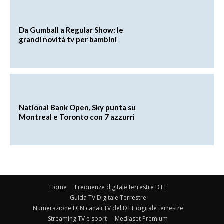
Da Gumball a Regular Show: le
grandi novità tv per bambini
National Bank Open, Sky punta su
Montreal e Toronto con 7 azzurri
Home
Frequenze digitale terrestre DTT
Guida TV Digitale Terrestre
Numerazione LCN canali TV del DTT digitale terrestre
Streaming TV e sport
Mediaset Premium