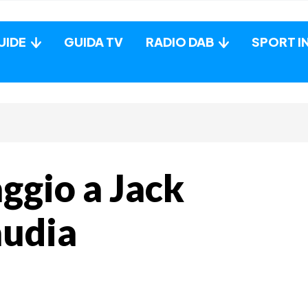
UIDE
GUIDA TV
RADIO DAB
SPORT I
maggio a Jack
audia