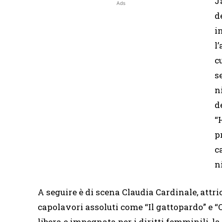
J
Ads
d
i
l
c
s
n
d
“
p
c
n
A seguire è di scena Claudia Cardinale, attri
capolavori assoluti come “Il gattopardo” e 
libera e impegnata per i diritti femminili, l