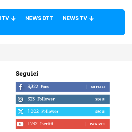
N TV
NEWS DTT
NEWS TV
Seguici
Fans
3,322
MI PIACE
Follower
323
SEGUI
Follower
1,002
SEGUI
Iscritti
1,232
ISCRIVITI