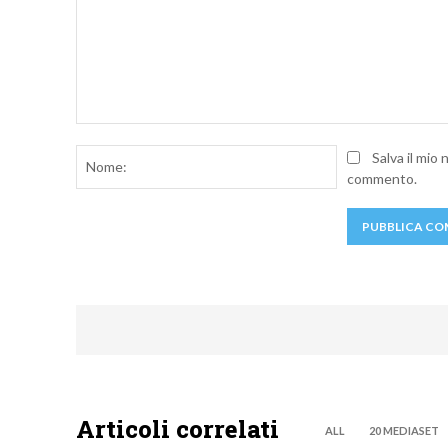
Commento:
Nome:
Salva il mio
commento.
Articoli correlati
ALL
20 MEDIASET