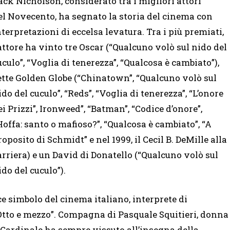
ack Nicholson, considerato tra i migliori attori
el Novecento, ha segnato la storia del cinema con
nterpretazioni di eccelsa levatura. Tra i più premiati,
’attore ha vinto tre Oscar (“Qualcuno volò sul nido del
uculo”, “Voglia di tenerezza”, “Qualcosa è cambiato”),
ette Golden Globe (“Chinatown”, “Qualcuno volò sul
ido del cuculo”, “Reds”, “Voglia di tenerezza”, “L’onore
ei Prizzi”, Ironweed”, “Batman”, “Codice d’onore”,
Hoffa: santo o mafioso?”, “Qualcosa è cambiato”, “A
roposito di Schmidt” e nel 1999, il Cecil B. DeMille alla
arriera) e un David di Donatello (“Qualcuno volò sul
ido del cuculo”).
ce simbolo del cinema italiano, interprete di
“Otto e mezzo”. Compagna di Pasquale Squitieri, donna
a Cardinale ha sempre vissuto all’insegna della