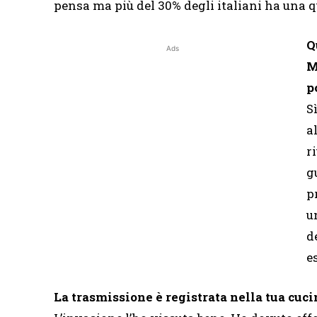
pensa ma più del 30% degli italiani ha una 
Q
Ads
M
p
S
a
r
g
p
u
d
e
La trasmissione è registrata nella tua cuc