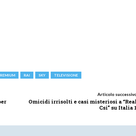
PREMIUM
RAI
SKY
TELEVISIONE
Articolo successiv
per
Omicidi irrisolti e casi misteriosi a “Rea
Csi” su Italia 