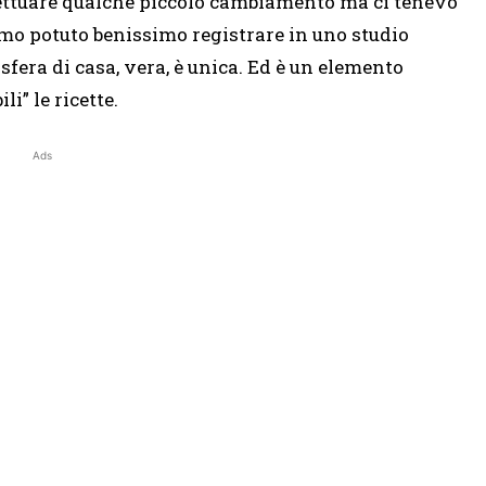
fettuare qualche piccolo cambiamento ma ci tenevo
mo potuto benissimo registrare in uno studio
fera di casa, vera, è unica. Ed è un elemento
i” le ricette.
Ads