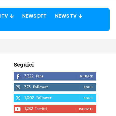
N TV
NEWS DTT
NEWS TV
Seguici
Fans
3,322
MI PIACE
Follower
323
SEGUI
Follower
1,002
SEGUI
Iscritti
1,232
ISCRIVITI