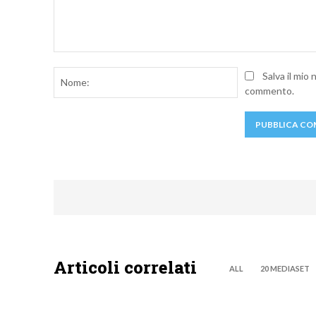
Commento:
Nome:
Salva il mio
commento.
Articoli correlati
ALL
20 MEDIASET