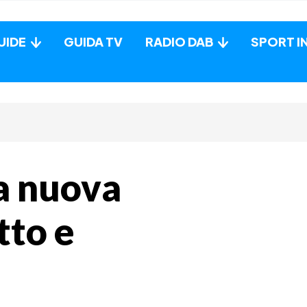
UIDE
GUIDA TV
RADIO DAB
SPORT I
la nuova
tto e