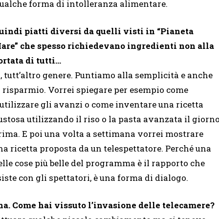
qualche forma di intolleranza alimentare.
uindi piatti diversi da quelli visti in “Pianeta
are” che spesso richiedevano ingredienti non alla
ortata di tutti…
ì, tutt’altro genere. Puntiamo alla semplicità e anche
l risparmio. Vorrei spiegare per esempio come
iutilizzare gli avanzi o come inventare una ricetta
ustosa utilizzando il riso o la pasta avanzata il giorn
rima. E poi una volta a settimana vorrei mostrare
na ricetta proposta da un telespettatore. Perché una
elle cose più belle del programma è il rapporto che
siste con gli spettatori, è una forma di dialogo.
ina. Come hai vissuto l’invasione delle telecamere?