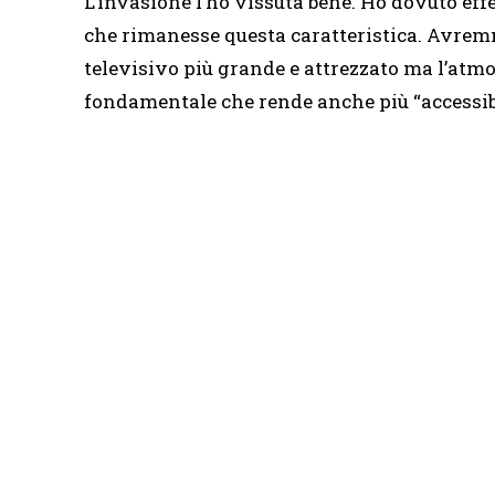
L’invasione l’ho vissuta bene. Ho dovuto ef
che rimanesse questa caratteristica. Avrem
televisivo più grande e attrezzato ma l’atmos
fondamentale che rende anche più “accessibil