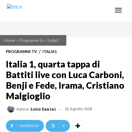
Home
Programmi tv
Italia1
PROGRAMMI TV
ITALIA1
Italia 1, quarta tappa di
Battiti live con Luca Carboni,
Benji e Fede, Irama, Cristiano
Malgioglio
22 Agosto 2018
Autore
Loris Zanini
FACEBOOK
X