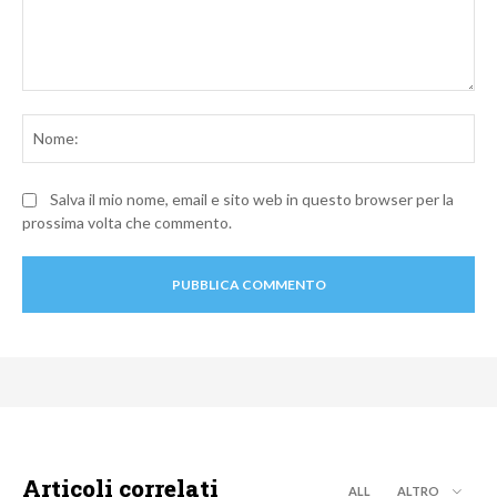
Commento:
No
Salva il mio nome, email e sito web in questo browser per la
prossima volta che commento.
Articoli correlati
ALL
ALTRO