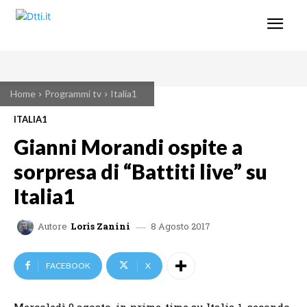
Home
Programmi tv
Italia1
ITALIA1
Gianni Morandi ospite a
sorpresa di “Battiti live” su
Italia1
8 Agosto 2017
Autore
Loris Zanini
FACEBOOK
X
Mercoledì 9 agosto, in prime-time su Italia 1, secondo