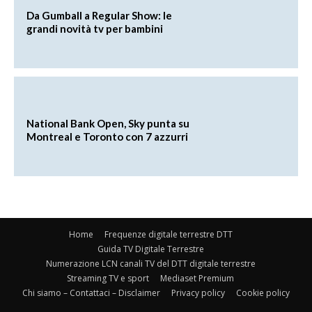
Da Gumball a Regular Show: le
grandi novità tv per bambini
National Bank Open, Sky punta su
Montreal e Toronto con 7 azzurri
Home
Frequenze digitale terrestre DTT
Guida TV Digitale Terrestre
Numerazione LCN canali TV del DTT digitale terrestre
Streaming TV e sport
Mediaset Premium
Chi siamo – Contattaci – Disclaimer
Privacy policy
Cookie policy