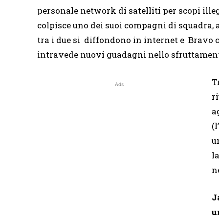
personale network di satelliti per scopi ill
colpisce uno dei suoi compagni di squadra, a
tra i due si diffondono in internet e Bravo
intravede nuovi guadagni nello sfruttament
T
Ads
r
a
(l
u
l
n
J
u