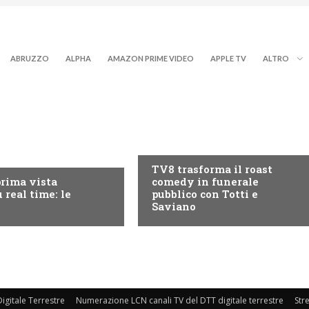
ABRUZZO
ALPHA
AMAZON PRIME VIDEO
APPLE TV
ALTRO
PROGRAMMI TV
RY+
TV8 trasforma il roast
prima vista
comedy in funerale
 real time: le
pubblico con Totti e
Saviano
igitale Terrestre
Numerazione LCN canali TV del DTT digitale terrestre
Str