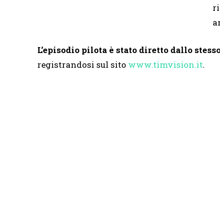
r
a
L’episodio pilota è stato diretto dallo stes
registrandosi sul sito
www.timvision.it
.