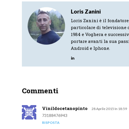
Loris Zanini
Loris Zanini è il fondatore
particolare di televisione d
1984 e Voghera e successi
portare avanti la sua pass
Android e Iphone.
Commenti
Vinildocetanopinto
28 Aprile 2015 In 18:59
73188476943
RISPOSTA