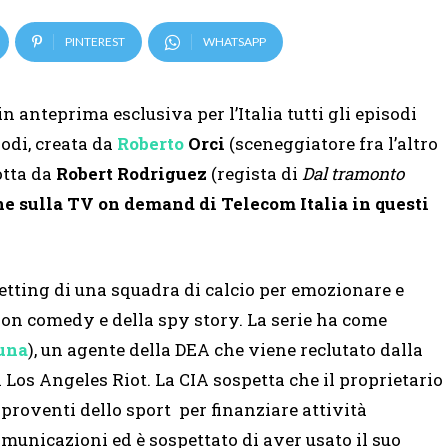
PINTEREST
WHATSAPP
n anteprima esclusiva per l’Italia tutti gli episodi
sodi, creata da
Roberto
Orci
(sceneggiatore fra l’altro
otta da
Robert Rodriguez
(regista di
Dal tramonto
 sulla TV on demand di Telecom Italia in questi
setting di una squadra di calcio per emozionare e
action comedy e della spy story. La serie ha come
una
), un agente della DEA che viene reclutato dalla
i Los Angeles Riot. La CIA sospetta che il proprietario
i proventi dello sport per finanziare attività
omunicazioni ed è sospettato di aver usato il suo