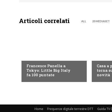
Articoli correlati
ALL
20 MEDIASET
DISCOVERY+
DISCOVE
Francesco Panella a
Casa a 
Tokyo: Little Big Italy
torna su
fa 100 puntate
novità
Home
Frequenze digitale terrestre DTT
Guida TV D