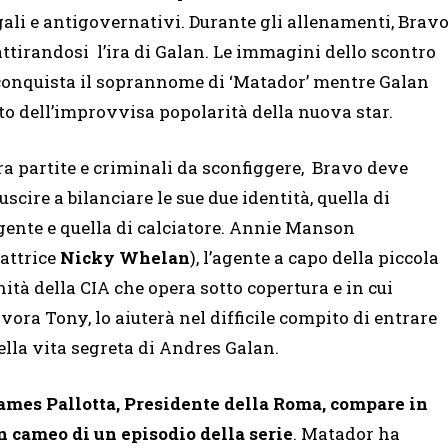
egali e antigovernativi. Durante gli allenamenti, Brav
ttirandosi l’ira di Galan. Le immagini dello scontro
 conquista il soprannome di ‘Matador’ mentre Galan
o dell’improvvisa popolarità della nuova star.
ra partite e criminali da sconfiggere, Bravo deve
iuscire a bilanciare le sue due identità, quella di
gente e quella di calciatore. Annie Manson
’attrice
Nicky Whelan
), l’agente a capo della piccola
nità della CIA che opera sotto copertura e in cui
avora Tony, lo aiuterà nel difficile compito di entrare
ella vita segreta di Andres Galan.
ames Pallotta, Presidente della Roma, compare in
n cameo di un episodio della serie
. Matador ha