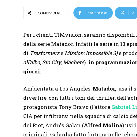
FACEBOOK
X
CONDIVIDERE
Per i clienti TIMvision, saranno disponibili i
della serie Matador. Infatti la serie in 13 epi
di
Trasformers
e
Mission: Impossible 3)
e prod
all’alba, Sin City,
Machete
)
in programmazione
giorni.
Ambientata a Los Angeles,
Matador,
usa il 
divertire, con tutti i toni del thriller, dell’
protagonista Tony Bravo (l’attore
Gabriel L
CIA per infiltrarsi nella squadra di calcio de
dei Riot, Andrés Galan (
Alfred Molina
) usi 
criminali. Galanha fatto fortuna nelle telec