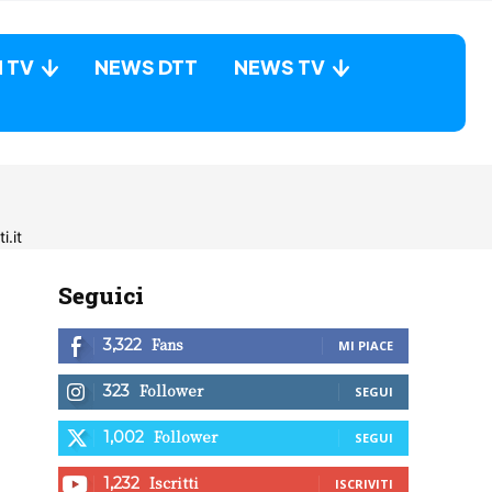
N TV
NEWS DTT
NEWS TV
Seguici
Fans
3,322
MI PIACE
Follower
323
SEGUI
Follower
1,002
SEGUI
Iscritti
1,232
ISCRIVITI