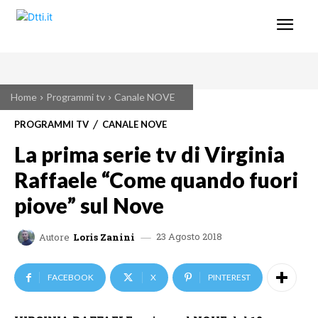
Home
Programmi tv
Canale NOVE
PROGRAMMI TV
CANALE NOVE
La prima serie tv di Virginia
Raffaele “Come quando fuori
piove” sul Nove
23 Agosto 2018
Autore
Loris Zanini
FACEBOOK
X
PINTEREST