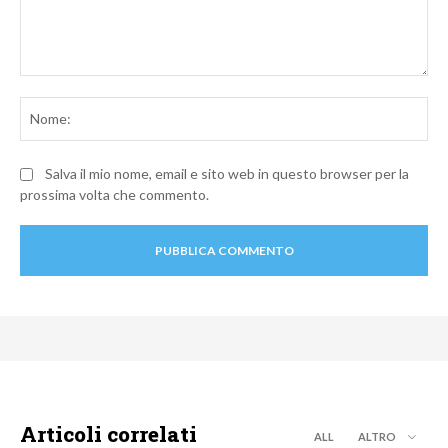
Commento:
No
Salva il mio nome, email e sito web in questo browser per la
prossima volta che commento.
Articoli correlati
ALL
ALTRO