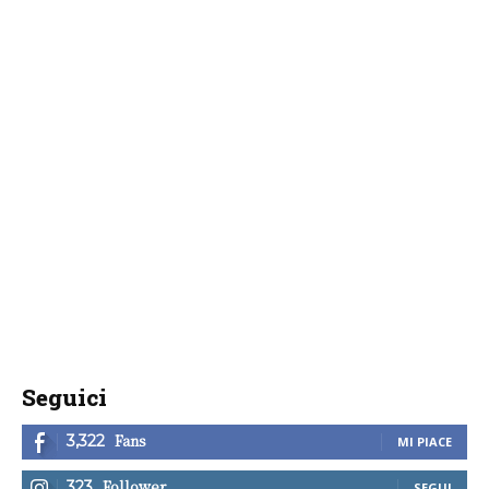
Seguici
Fans
3,322
MI PIACE
Follower
323
SEGUI