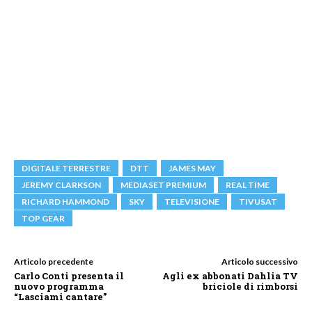
DIGITALE TERRESTRE
DTT
JAMES MAY
JEREMY CLARKSON
MEDIASET PREMIUM
REAL TIME
RICHARD HAMMOND
SKY
TELEVISIONE
TIVUSAT
TOP GEAR
Articolo precedente
Articolo successivo
Carlo Conti presenta il
Agli ex abbonati Dahlia TV
nuovo programma
briciole di rimborsi
“Lasciami cantare”