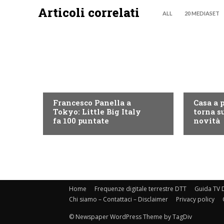
Articoli correlati
ALL
20 MEDIASET
DISCOVERY+
DISCOVE
Francesco Panella a
Casa a 
Tokyo: Little Big Italy
torna su
fa 100 puntate
novità
Home
Frequenze digitale terrestre DTT
Guida TV D
Chi siamo – Contattaci – Disclaimer
Privacy policy
© Newspaper WordPress Theme by TagDiv