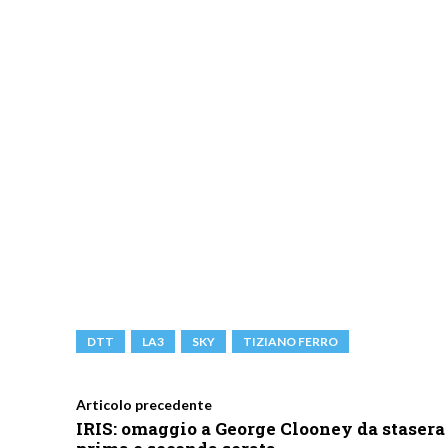
DTT
LA3
SKY
TIZIANO FERRO
Articolo precedente
IRIS: omaggio a George Clooney da stasera