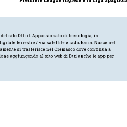
Premiere League inglese e la Liga Spagnol
 del sito Dtti.it. Appassionato di tecnologia, in
igitale terrestre / via satellite e radiofonia. Nasce nel
vamente si trasferisce nel Cremasco dove continua a
ione aggiungendo al sito web di Dtti anche le app per