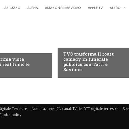
ABRUZZO
ALPHA
AMAZON PRIME VIDEO
APPLE TV
ALTRO
PROGRAMMI TV
RY+
TV8 trasforma il roast
prima vista
comedy in funerale
 real time: le
pubblico con Totti e
Saviano
igitale Terrestre
Numerazione LCN canali TV del DTT digitale terrestre
Str
Cookie policy