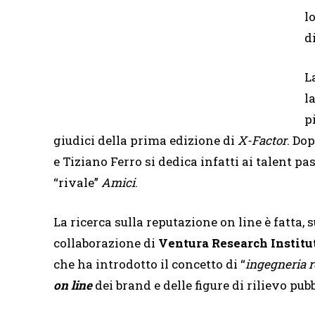
l
d
L
l
p
giudici della prima edizione di
X-Factor
. Do
e Tiziano Ferro si dedica infatti ai talent p
“rivale”
Amici
.
La ricerca sulla reputazione on line è fatta, 
collaborazione di
Ventura Research Institu
che ha introdotto il concetto di “
ingegneria r
on line
dei brand e delle figure di rilievo pubb