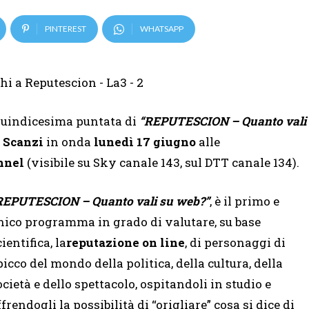
PINTEREST
WHATSAPP
quindicesima puntata di
“REPUTESCION – Quanto vali
 Scanzi
in onda
lunedì 17 giugno
alle
nnel
(visibile su Sky canale 143, sul DTT canale 134).
REPUTESCION – Quanto vali su web?”
, è il primo e
nico programma in grado di valutare, su base
ientifica, la
reputazione on line
, di personaggi di
picco del mondo della politica, della cultura, della
ocietà e dello spettacolo, ospitandoli in studio e
ffrendogli la possibilità di “origliare” cosa si dice di