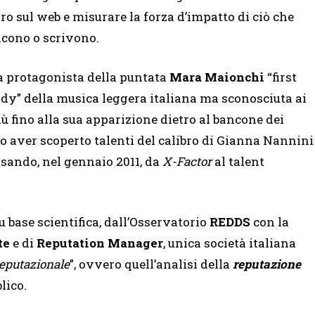
oro sul web e misurare la forza d’impatto di ciò che
icono o scrivono.
a protagonista della puntata
Mara Maionchi
“first
ady” della musica leggera italiana ma sconosciuta ai
iù fino alla sua apparizione dietro al bancone dei
po aver scoperto talenti del calibro di Gianna Nannini
assando, nel gennaio 2011, da
X-Factor
al talent
su base scientifica, dall’Osservatorio
REDDS
con la
te
e di
Reputation Manager
,
unica società italiana
eputazionale
”, ovvero quell’analisi della
reputazione
lico.