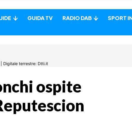
UIDE
GUIDA TV
RADIO DAB
SPORT I
nchi ospite
 Reputescion