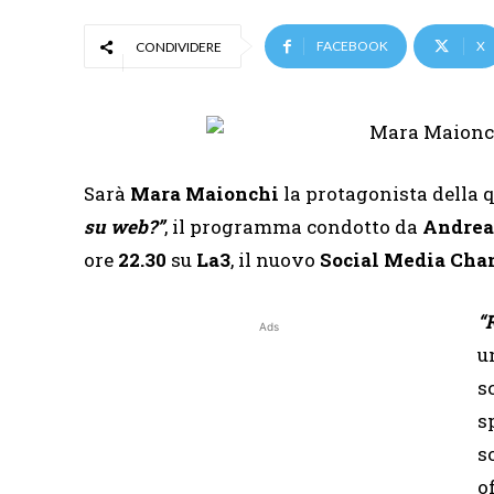
FACEBOOK
X
CONDIVIDERE
Sarà
Mara Maionchi
la protagonista della 
su web?”
, il programma condotto da
Andrea
ore
22.30
su
La3
,
il nuovo
Social Media Cha
“
Ads
u
sc
s
s
o