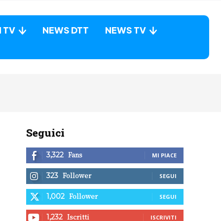
N TV
NEWS DTT
NEWS TV
Seguici
Fans
3,322
MI PIACE
Follower
323
SEGUI
Follower
1,002
SEGUI
Iscritti
1,232
ISCRIVITI