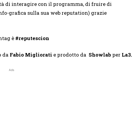
ità di interagire con il programma, di fruire di
nfo-grafica sulla sua web reputation) grazie
htag è
#reputescion
o da
Fabio Migliorati
e prodotto da
Showlab
per
La3.
Ads