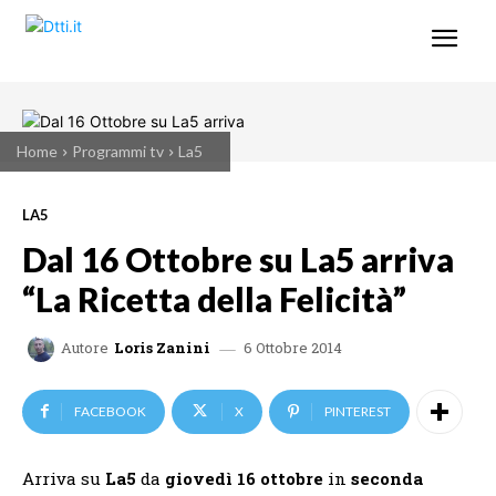
Home
Programmi tv
La5
LA5
Dal 16 Ottobre su La5 arriva
“La Ricetta della Felicità”
6 Ottobre 2014
Autore
Loris Zanini
FACEBOOK
X
PINTEREST
Arriva su
La5
da
giovedì 16 ottobre
in
seconda