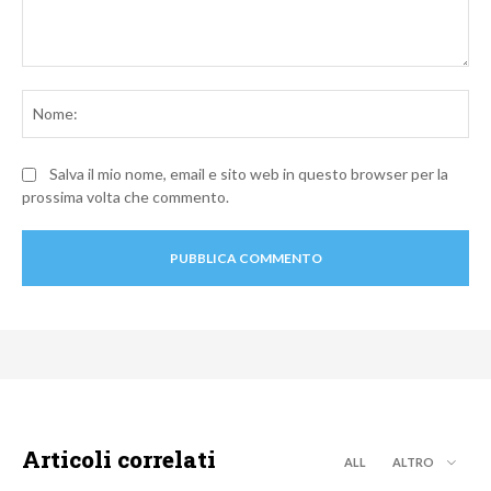
Commento:
No
Salva il mio nome, email e sito web in questo browser per la
prossima volta che commento.
Articoli correlati
ALL
ALTRO