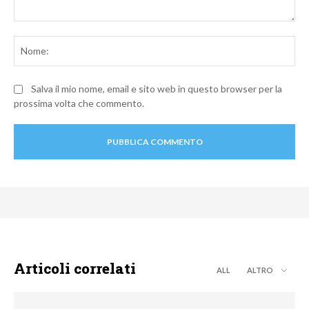
Commento:
No
Salva il mio nome, email e sito web in questo browser per la
prossima volta che commento.
Articoli correlati
ALL
ALTRO