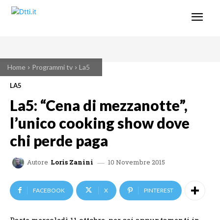
Home
Programmi tv
La5
LA5
La5: “Cena di mezzanotte”,
l’unico cooking show dove
chi perde paga
10 Novembre 2015
Autore
Loris Zanini
FACEBOOK
X
PINTEREST
Parte mercoledì 11 ottobre, per sei appuntamenti in