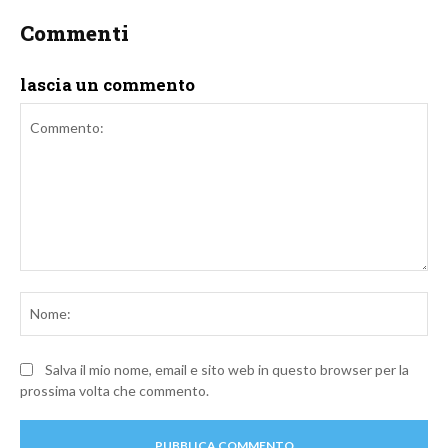
Commenti
lascia un commento
Commento:
No
Salva il mio nome, email e sito web in questo browser per la
prossima volta che commento.