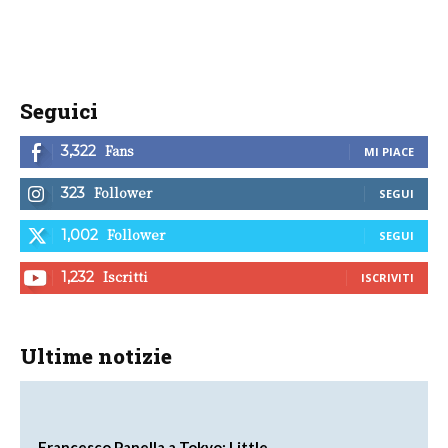
Seguici
Fans
3,322
MI PIACE
Follower
323
SEGUI
Follower
1,002
SEGUI
Iscritti
1,232
ISCRIVITI
Ultime notizie
Francesco Panella a Tokyo: Little