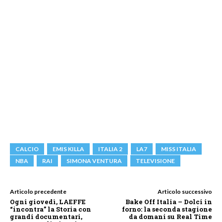
CALCIO
EMIS KILLA
ITALIA 2
LA7
MISS ITALIA
NBA
RAI
SIMONA VENTURA
TELEVISIONE
Articolo precedente
Articolo successivo
Ogni giovedì, LAEFFE
Bake Off Italia – Dolci in
“incontra” la Storia con
forno: la seconda stagione
grandi documentari,
da domani su Real Time