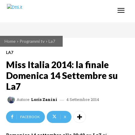
Home
Programmi tv
La7
LA7
Miss Italia 2014: la finale
Domenica 14 Settembre su
La7
4 Settembre 2014
Autore
Loris Zanini
FACEBOOK
X
Domenica 14 settembre
alle
20:40
su
La7
si