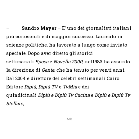
–
Sandro Mayer
– E’ uno dei giornalisti italiani
più conosciuti e di maggior successo. Laureato in
scienze politiche, ha lavorato a lungo come inviato
speciale. Dopo aver diretto gli storici
settimanali
Epoca
e
Novella 2000
, nel1983 ha assunto
la direzione di
Gente
, che ha tenuto per venti anni.
Dal 2004 è direttore dei celebri settimanali Cairo
Editore
Dipiù
,
Dipiù TV
e
TvMia
e dei
quindicinali
Dipiù e Dipiù Tv Cucina
e
Dipiù e Dipiù Tv
Stellare;
Ads