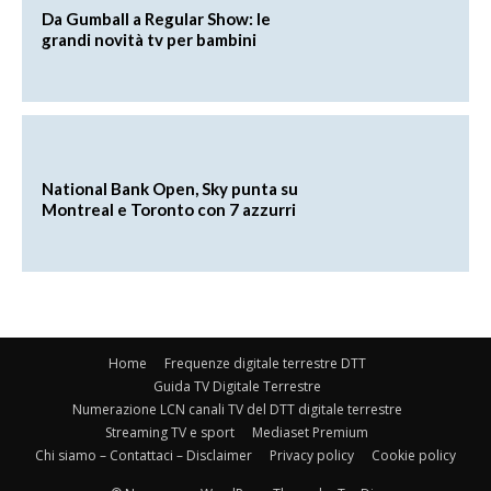
Da Gumball a Regular Show: le
grandi novità tv per bambini
National Bank Open, Sky punta su
Montreal e Toronto con 7 azzurri
Home
Frequenze digitale terrestre DTT
Guida TV Digitale Terrestre
Numerazione LCN canali TV del DTT digitale terrestre
Streaming TV e sport
Mediaset Premium
Chi siamo – Contattaci – Disclaimer
Privacy policy
Cookie policy