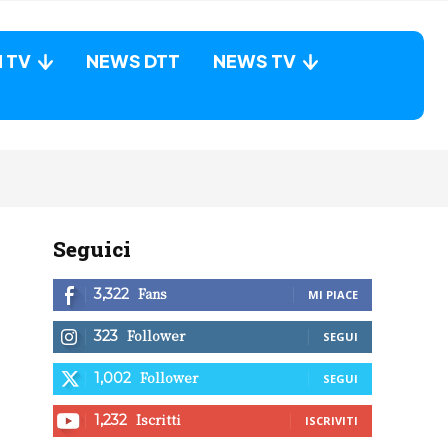
N TV
NEWS DTT
NEWS TV
Seguici
Fans
3,322
MI PIACE
Follower
323
SEGUI
Follower
1,002
SEGUI
Iscritti
1,232
ISCRIVITI