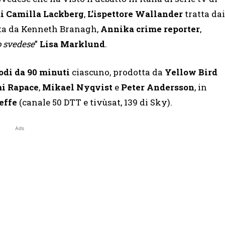
i di Camilla Lackberg
,
L’ispettore Wallander
tratta dai
ata da Kenneth Branagh,
Annika crime reporter
,
lo svedese
”
Lisa Marklund
.
odi da 90 minuti
ciascuno, prodotta da
Yellow Bird
i Rapace
,
Mikael Nyqvist
e
Peter Andersson
, in
effe
(canale 50 DTT e tivùsat, 139 di Sky).
Ads