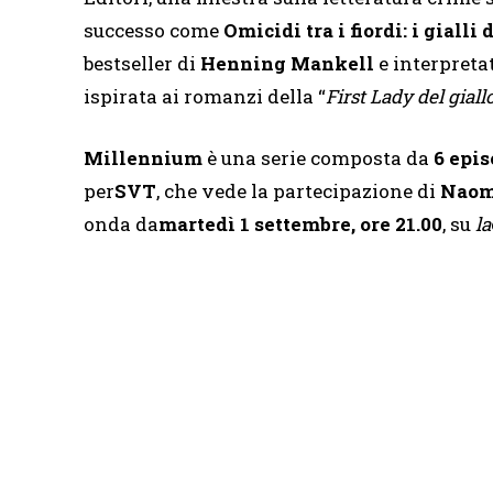
successo come
Omicidi tra i fiordi: i giall
bestseller di
Henning Mankell
e interpret
ispirata ai romanzi della “
First Lady del gial
Millennium
è una serie composta da
6 epis
per
SVT
, che vede la partecipazione di
Naom
onda da
martedì 1 settembre, ore 21.00
, su
la