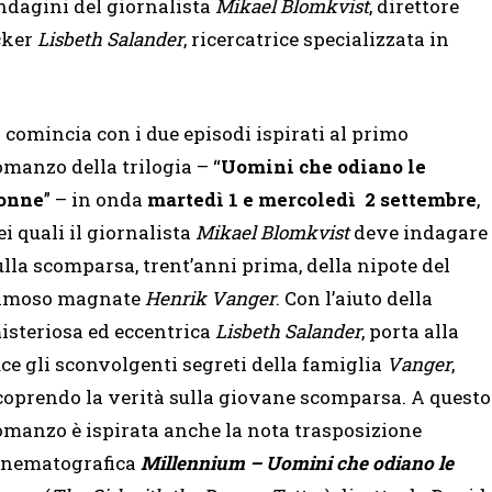
indagini del giornalista
Mikael Blomkvist
, direttore
cker
Lisbeth Salander
, ricercatrice specializzata in
i comincia con i due episodi ispirati al primo
omanzo della trilogia – “
Uomini che odiano le
onne
” – in onda
martedì 1 e mercoledì 2 settembre
,
ei quali il giornalista
Mikael Blomkvist
deve indagare
ulla scomparsa, trent’anni prima, della nipote del
amoso magnate
Henrik Vanger
. Con l’aiuto della
isteriosa ed eccentrica
Lisbeth Salander
, porta alla
uce gli sconvolgenti segreti della famiglia
Vanger
,
coprendo la verità sulla giovane scomparsa. A questo
omanzo è ispirata anche la nota trasposizione
inematografica
Millennium – Uomini che odiano le