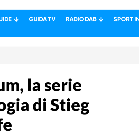
UIDE
GUIDA TV
RADIO DAB
SPORT I
um, la serie
logia di Stieg
fe