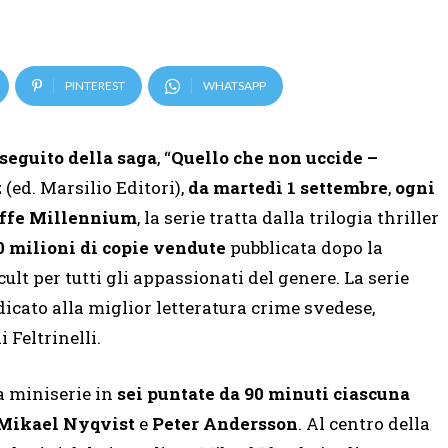
PINTEREST
WHATSAPP
 seguito della saga
, “
Quello che non uccide –
(ed. Marsilio Editori),
da martedì 1 settembre
,
ogni
ffe
Millennium
, la serie tratta dalla trilogia thriller
0 milioni di copie vendute
pubblicata dopo la
lt per tutti gli appassionati del genere. La serie
icato alla miglior letteratura crime svedese,
Feltrinelli.
a miniserie in
sei puntate da 90 minuti ciascuna
Mikael Nyqvist
e
Peter Andersson
. Al centro della