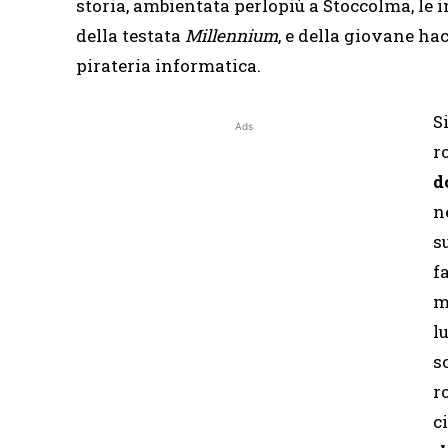
storia, ambientata perlopiù a Stoccolma, le 
della testata
Millennium
, e della giovane ha
pirateria informatica.
S
Ads
r
d
n
s
f
m
l
s
r
c