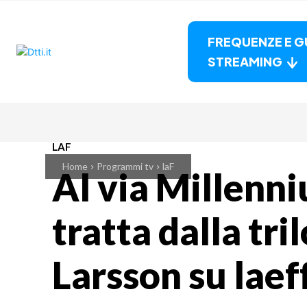
FREQUENZE E G
STREAMING
LAF
Home
Programmi tv
laF
Al via Millenni
tratta dalla tri
Larsson su laef