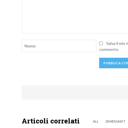
Commento:
Nome:
Salva il mio
commento.
Articoli correlati
ALL
20 MEDIASET