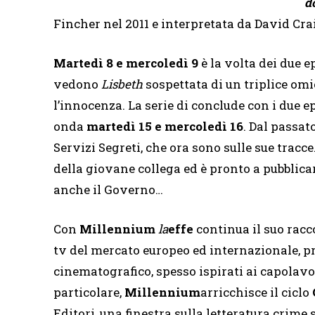
d
Fincher nel 2011 e interpretata da David Cr
Martedì 8 e mercoledì 9
è la volta dei due ep
vedono
Lisbeth
sospettata di un triplice om
l’innocenza. La serie di conclude con i due ep
onda
martedì 15 e mercoledì 16
. Dal passat
Servizi Segreti, che ora sono sulle sue tracce
della giovane collega ed è pronto a pubblicar
anche il Governo…
Con
Millennium
la
effe
continua il suo racc
tv del mercato europeo ed internazionale, pro
cinematografico, spesso ispirati ai capolavo
particolare,
Millennium
arricchisce il ciclo
Editori, una finestra sulla letteratura crime s