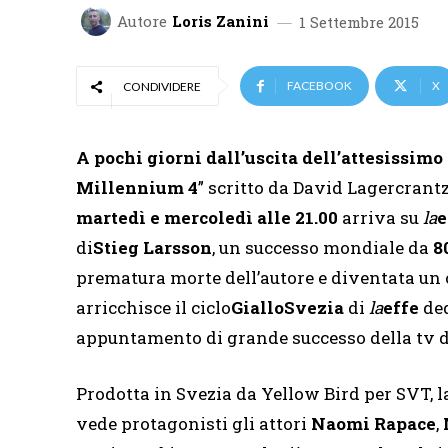
Autore
Loris Zanini
1 Settembre 2015
FACEBOOK
X
CONDIVIDERE
A pochi giorni dall’uscita dell’attesissimo
Millennium 4
” scritto da David Lagercrantz 
martedì e mercoledì alle 21.00
arriva su
la
e
di
Stieg Larsson
, un successo mondiale da
8
prematura morte dell’autore e diventata un cu
arricchisce il ciclo
GialloSvezia
di
la
effe
ded
appuntamento di grande successo della tv di 
Prodotta in Svezia da Yellow Bird per SVT, l
vede protagonisti gli attori
Naomi Rapace
,