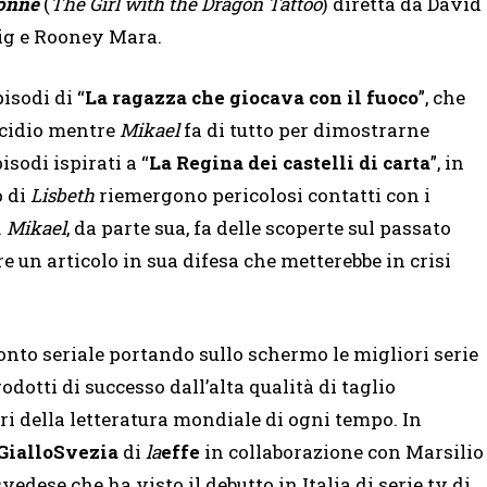
onne
(
The Girl with the Dragon Tattoo
) diretta da David
aig e Rooney Mara.
isodi di “
La ragazza che giocava con il fuoco
”, che
icidio mentre
Mikael
fa di tutto per dimostrarne
isodi ispirati a “
La Regina dei castelli di carta
”, in
o di
Lisbeth
riemergono pericolosi contatti con i
.
Mikael
, da parte sua, fa delle scoperte sul passato
e un articolo in sua difesa che metterebbe in crisi
onto seriale portando sullo schermo le migliori serie
dotti di successo dall’alta qualità di taglio
ri della letteratura mondiale di ogni tempo. In
GialloSvezia
di
la
effe
in collaborazione con Marsilio
vedese che ha visto il debutto in Italia di serie tv di