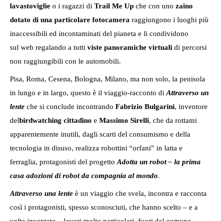
lavastoviglie
o i ragazzi di
Trail Me Up
che con uno
zaino
dotato di una particolare fotocamera
raggiungono i luoghi più
inaccessibili ed incontaminati del pianeta e li condividono
sul
web regalando a tutti
viste panoramiche virtuali
di percorsi
non raggiungibili con le automobili.
Pisa, Roma, Cesena, Bologna, Milano, ma non solo, la penisola
in lungo e in largo, questo è il viaggio-racconto di
Attraverso un
lente
che si conclude incontrando
Fabrizio Bulgarini
, inventore
del
birdwatching cittadino
e
Massimo Sirelli
, che da rottami
apparentemente inutili, dagli scarti del consumismo e della
tecnologia in disuso, realizza robottini “orfani” in latta e
ferraglia, protagonisti del progetto
Adotta un robot – la prima
casa adozioni di robot da compagnia al mondo
.
Attraverso una lente
è un viaggio che svela, incontra e racconta
così i protagonisti, spesso sconosciuti, che hanno scelto – e a
volte inventato – lavori molto particolari, fuori dal comune,