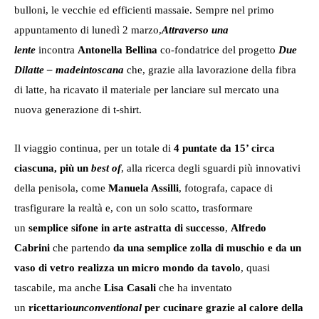
bulloni, le vecchie ed efficienti massaie. Sempre nel primo
appuntamento di lunedì 2 marzo,
Attraverso una
lente
incontra
Antonella Bellina
co-fondatrice del progetto
Due
Dilatte – madeintoscana
che, grazie alla lavorazione della fibra
di latte, ha ricavato il materiale per lanciare sul mercato una
nuova generazione di t-shirt.
Il viaggio continua, per un totale di
4 puntate da 15’ circa
ciascuna, più un
best of
, alla ricerca degli sguardi più innovativi
della penisola, come
Manuela Assilli
, fotografa, capace di
trasfigurare la realtà e, con un solo scatto, trasformare
un
semplice sifone in arte astratta di successo
,
Alfredo
Cabrini
che partendo
da una semplice zolla di muschio e da un
vaso di vetro realizza un micro mondo da tavolo
, quasi
tascabile, ma anche
Lisa Casali
che ha inventato
un
ricettario
unconventional
per cucinare grazie al calore della