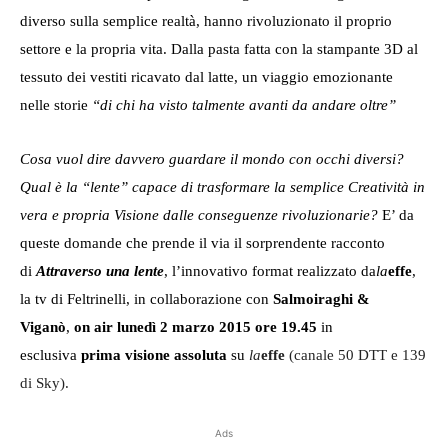
diverso sulla semplice realtà, hanno rivoluzionato il proprio
settore e la propria vita. Dalla pasta fatta con la stampante 3D al
tessuto dei vestiti ricavato dal latte, un viaggio emozionante
nelle storie
“di chi ha visto talmente avanti da andare oltre”
Cosa vuol dire davvero guardare il mondo con occhi diversi?
Qual è la “lente” capace di trasformare la semplice Creatività in
vera e propria Visione dalle conseguenze rivoluzionarie?
E’ da
queste domande che prende il via il sorprendente racconto
di
Attraverso una lente
, l’innovativo format realizzato da
la
effe
,
la tv di Feltrinelli, in collaborazione con
Salmoiraghi &
Viganò
,
on air lunedì 2 marzo 2015 ore
19.45
in
esclusiva
prima visione assoluta
su
la
effe
(canale 50 DTT e 139
di Sky).
Ads