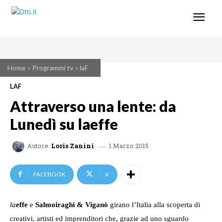
Home
Programmi tv
laF
LAF
Attraverso una lente: da
Lunedì su laeffe
1 Marzo 2015
Autore
Loris Zanini
FACEBOOK
X
la
effe
e
Salmoiraghi & Viganò
girano l’Italia alla scoperta di
creativi, artisti ed imprenditori che, grazie ad uno sguardo