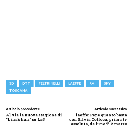
3D
DTT
FELTRINELLI
LAEFFE
RAI
SKY
TOSCANA
Articolo precedente
Articolo successivo
Al via la nuova stagione di
laeffe: Pepe quanto basta
“Lina’s hair” su La5
con Silvia Colloca, prima tv
assoluta, da lunedì 2 marzo