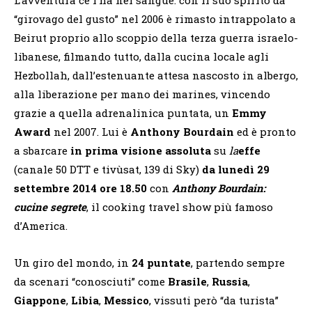
“girovago del gusto” nel 2006 è rimasto intrappolato a
Beirut proprio allo scoppio della terza guerra israelo-
libanese, filmando tutto, dalla cucina locale agli
Hezbollah, dall’estenuante attesa nascosto in albergo,
alla liberazione per mano dei marines, vincendo
grazie a quella adrenalinica puntata, un
Emmy
Award
nel 2007. Lui è
Anthony Bourdain
ed è pronto
a sbarcare
in prima visione assoluta
su
la
effe
(canale 50 DTT e tivùsat, 139 di Sky)
da lunedì 29
settembre 2014
ore 18.50
con
Anthony Bourdain:
cucine segrete
, il cooking travel show più famoso
d’America.
Un giro del mondo, in
24 puntate
, partendo sempre
da scenari “conosciuti” come
Brasile
,
Russia
,
Giappone
,
Libia
,
Messico
, vissuti però “da turista”