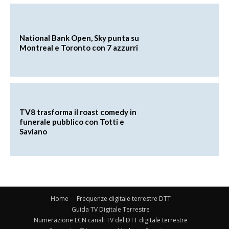
National Bank Open, Sky punta su
Montreal e Toronto con 7 azzurri
TV8 trasforma il roast comedy in
funerale pubblico con Totti e
Saviano
Home
Frequenze digitale terrestre DTT
Guida TV Digitale Terrestre
Numerazione LCN canali TV del DTT digitale terrestre