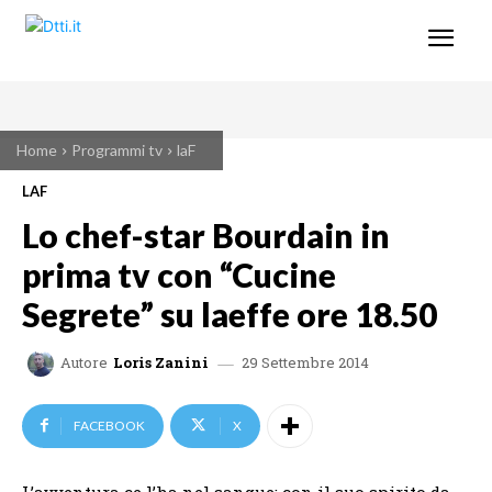
Home
Programmi tv
laF
LAF
Lo chef-star Bourdain in
prima tv con “Cucine
Segrete” su laeffe ore 18.50
29 Settembre 2014
Autore
Loris Zanini
FACEBOOK
X
L’avventura ce l’ha nel sangue: con il suo spirito da