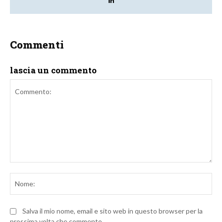
Commenti
lascia un commento
Commento:
No
Salva il mio nome, email e sito web in questo browser per la
prossima volta che commento.