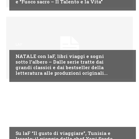
e “Fuoco sacro – Il Talento e la Vita”
LAF
NATALE con laF, libri viaggi e sogni
sotto l’albero – Dalle serie tratte dai
grandi classici e dai bestseller della
letteratura alle produzioni originali...
LAF
Su laF “Il gusto di viaggiare”, Tunisia e
Israele: il viaggio dello chef Yoni Saada