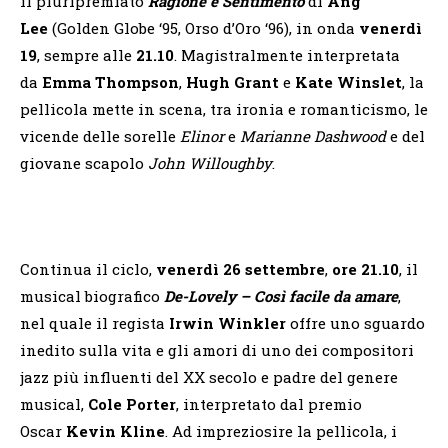
il pluripremiato
Ragione e Sentimento
di
Ang
Lee
(Golden Globe ‘95, Orso d’Oro ‘96), in onda
venerdì
19
, sempre alle
21.10
. Magistralmente interpretata
da
Emma Thompson
,
Hugh Grant
e
Kate Winslet
, la
pellicola mette in scena, tra ironia e romanticismo, le
vicende delle sorelle
Elinor
e
Marianne Dashwood
e del
giovane scapolo
John Willoughby
.
Continua il ciclo,
venerdì 26 settembre
,
ore 21.10
, il
musical biografico
De-Lovely – Così facile da amare
,
nel quale il regista
Irwin Winkler
offre uno sguardo
inedito sulla vita e gli amori di uno dei compositori
jazz più influenti del XX secolo e padre del genere
musical,
Cole Porter
, interpretato dal premio
Oscar
Kevin Kline
. Ad impreziosire la pellicola, i