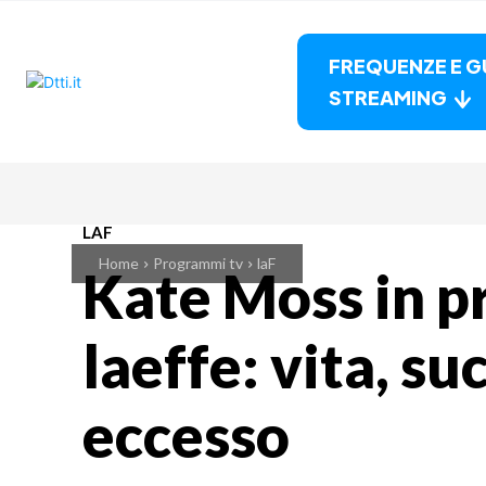
FREQUENZE E G
STREAMING
LAF
Home
Programmi tv
laF
Kate Moss in p
laeffe: vita, su
eccesso