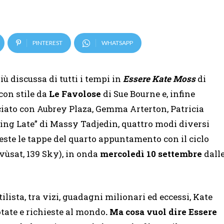
PINTEREST
WHATSAPP
iù discussa di tutti i tempi in
Essere Kate Moss
di
con stile da
Le Favolose
di Sue Bourne e, infine
ociato con Aubrey Plaza, Gemma Arterton, Patricia
ting Late” di Massy Tadjedin, quattro modi diversi
ueste le tappe del quarto appuntamento con il ciclo
ivùsat, 139 Sky), in onda
mercoledì 10 settembre
dall
ilista, tra vizi, guadagni milionari ed eccessi, Kate
tate e richieste al mondo
. Ma cosa vuol dire
Essere