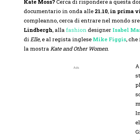
Kate Moss?
Cerca di rispondere a questa d
documentario in onda alle
21.10
,
in prima v
compleanno, cerca di entrare nel mondo sreg
Lindbergh
, alla
fashion
designer
Isabel Ma
di
Elle
, e al regista inglese
Mike Figgis
, che
la mostra
Kate and Other Women
.
A
Ads
s
p
s
m
I
e
G