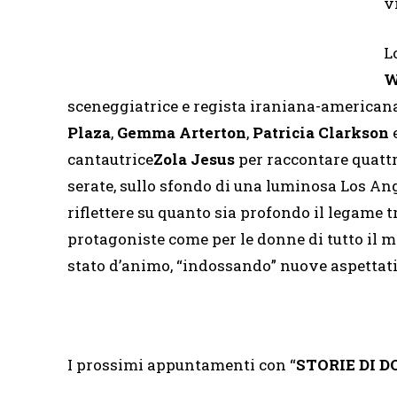
v
L
W
sceneggiatrice e regista iraniana-america
Plaza
,
Gemma Arterton
,
Patricia Clarkson
cantautrice
Zola Jesus
per raccontare quatt
serate, sullo sfondo di una luminosa Los Angel
riflettere su quanto sia profondo il legame tr
protagoniste come per le donne di tutto il 
stato d’animo, “indossando” nuove aspettati
I prossimi appuntamenti con “
STORIE DI 