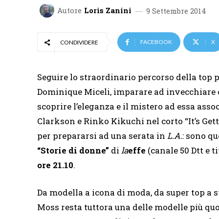
Autore
Loris Zanini
9 Settembre 2014
FACEBOOK
X
CONDIVIDERE
Seguire lo straordinario percorso della top p
Dominique Miceli, imparare ad invecchiare 
scoprire l’eleganza e il mistero ad essa ass
Clarkson e Rinko Kikuchi nel corto “It’s Get
per prepararsi ad una serata in
L.A.
: sono q
“Storie di donne”
di
la
effe
(canale 50 Dtt e t
ore 21.10
.
Da modella a icona di moda, da super top a st
Moss resta tuttora una delle modelle più quo