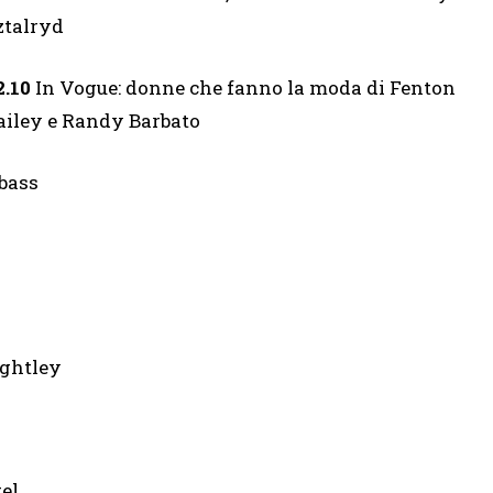
ztalryd
2.10
In Vogue: donne che fanno la moda di Fenton
ailey e Randy Barbato
bass
ightley
el