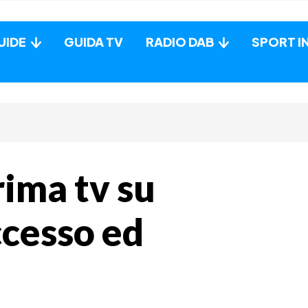
UIDE
GUIDA TV
RADIO DAB
SPORT I
rima tv su
ccesso ed