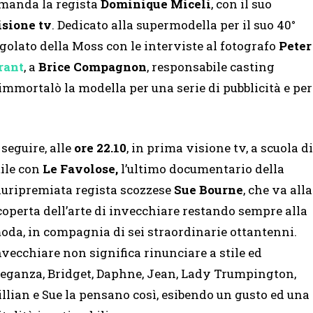
omanda la regista
Dominique Miceli
, con il suo
isione tv
. Dedicato alla supermodella per il suo 40°
olato della Moss con le interviste al fotografo
Peter
rant
, a
Brice Compagnon
, responsabile casting
 immortalò la modella per una serie di pubblicità e per
 seguire, alle
ore 22.10
, in prima visione tv, a scuola di
tile con
Le Favolose,
l’ultimo documentario della
luripremiata regista scozzese
Sue Bourne
, che va alla
coperta dell’arte di invecchiare restando sempre alla
oda, in compagnia di sei straordinarie ottantenni.
nvecchiare non significa rinunciare a stile ed
leganza, Bridget, Daphne, Jean, Lady Trumpington,
illian e Sue la pensano così, esibendo un gusto ed una