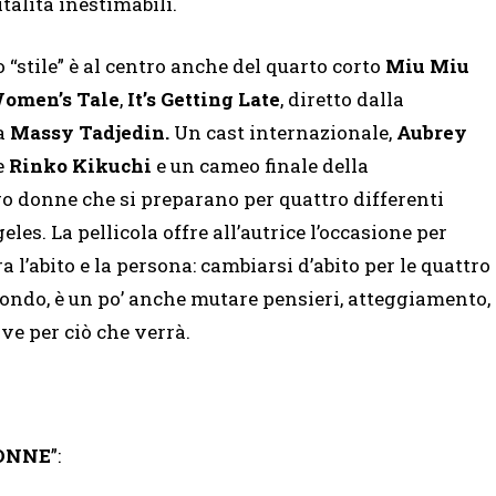
italità inestimabili.
o “stile” è al centro anche del quarto corto
Miu Miu
omen’s Tale
,
It’s Getting Late
, diretto dalla
na
Massy Tadjedin.
Un cast internazionale,
Aubrey
e
Rinko Kikuchi
e un cameo finale della
ro donne che si preparano per quattro differenti
es. La pellicola offre all’autrice l’occasione per
a l’abito e la persona: cambiarsi d’abito per le quattro
mondo, è un po’ anche mutare pensieri, atteggiamento,
ve per ciò che verrà.
DONNE
”: