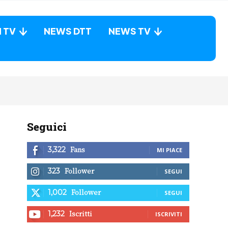
N TV
NEWS DTT
NEWS TV
Seguici
Fans
3,322
MI PIACE
Follower
323
SEGUI
Follower
1,002
SEGUI
Iscritti
1,232
ISCRIVITI