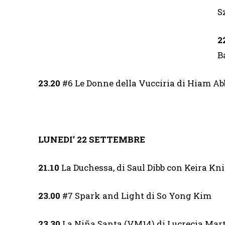
S
2
B
23.20
#6 Le Donne della Vucciria di Hiam Ab
LUNEDI’ 22 SETTEMBRE
21.10
La Duchessa, di Saul Dibb con Keira Kn
23.00
#7 Spark and Light di So Yong Kim
23.30
La Niña Santa (VM14) di Lucrecia Mart