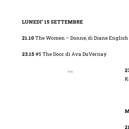
LUNEDI’ 15 SETTEMBRE
21.10
The Women – Donne, di Diane English
23.15
#5 The Door di Ava DuVernay
2
Ads
K
M
2