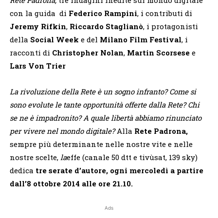
con la guida di
Federico Rampini
, i contributi di
Jeremy Rifkin
,
Riccardo Staglianò
, i protagonisti
della
Social Week
e del
Milano Film Festival
, i
racconti di
Christopher Nolan
,
Martin Scorsese
e
Lars Von Trier
La rivoluzione della Rete è un sogno infranto? Come si
sono evolute le tante opportunità offerte dalla Rete? Chi
se ne è impadronito? A quale libertà abbiamo rinunciato
per vivere nel mondo digitale?
Alla
Rete Padrona,
sempre più determinante nelle nostre vite e nelle
nostre scelte,
la
effe (canale 50 dtt e tivùsat, 139 sky)
dedica
tre serate d’autore, ogni mercoledì a partire
dall’8 ottobre 2014 alle ore 21.10.
Ads