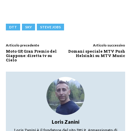
DTT
SKY
STEVE JOBS
Articolo precedente
Articolo successivo
Moto GP, Gran Premio del
Domani speciale MTV Push
Giappone: diretta tv su
Helsinki su MTV Music
Cielo
Loris Zanini
Loris Zanini è il fondatore del sito Dtti.it. Appassionato di