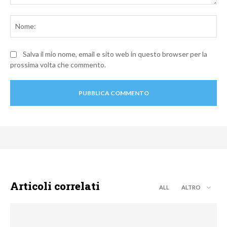
Commento:
No
Salva il mio nome, email e sito web in questo browser per la
prossima volta che commento.
Articoli correlati
ALL
ALTRO