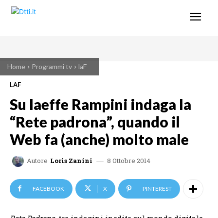
Home
Programmi tv
laF
LAF
Su laeffe Rampini indaga la
“Rete padrona”, quando il
Web fa (anche) molto male
8 Ottobre 2014
Autore
Loris Zanini
FACEBOOK
X
PINTEREST
Rete Padrona,
tre indagini inedite sul mondo digitale