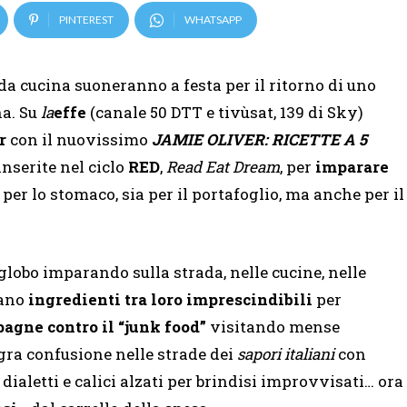
PINTEREST
WHATSAPP
r da cucina suoneranno a festa per il ritorno di uno
na. Su
la
effe
(canale 50 DTT e tivùsat, 139 di Sky)
r
con il nuovissimo
JAMIE OLIVER: RICETTE A 5
nserite nel ciclo
RED
,
Read Eat Dream
, per
imparare
a per lo stomaco, sia per il portafoglio, ma anche per il
 globo imparando sulla strada, nelle cucine, nelle
iano
ingredienti tra loro imprescindibili
per
agne contro il “junk food”
visitando mense
legra confusione nelle strade dei
sapori italiani
con
dialetti e calici alzati per brindisi improvvisati… ora