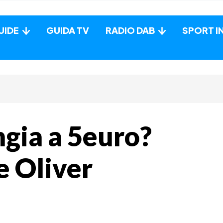
UIDE
GUIDA TV
RADIO DAB
SPORT I
ngia a 5euro?
e Oliver