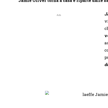
Jamie Oliver torna a casa e riparte dalle b
J
Ads
v
c
v
a
c
p
d