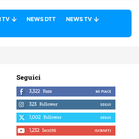
N TV
NEWS DTT
NEWS TV
Seguici
Fans
3,322
MI PIACE
Follower
323
SEGUI
Follower
1,002
SEGUI
Iscritti
1,232
ISCRIVITI