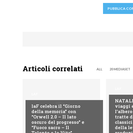
Articoli correlati
ALL
20 MEDIASET
LAF
LAF
NATALE 
laF celebra il “Giorno
viaggi 
della memoria” con
l’albero
“Orwell 2.0 – Il lato
tratte 
oscuro del progresso” e
classici
“Fuoco sacro – Il
della le
Talento e la Vita”
produzio