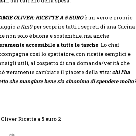
asi
… dal carrello della spesa.
AMIE OLIVER: RICETTE A 5 EURO
è un vero e proprio
iaggio
a Km0
per scoprire tutti i segreti di una Cucina
he non solo è buona e sostenibile, ma anche
eramente accessibile a tutte le tasche
. Lo chef
ccompagna così lo spettatore, con ricette semplici e
onsigli utili, al cospetto di una domanda/verità che
uò veramente cambiare il piacere della vita:
chi l’ha
etto che mangiare bene sia sinonimo di spendere molto
Ads