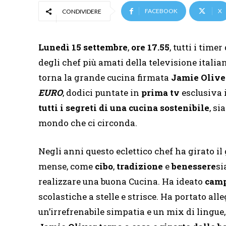
FACEBOOK
X
CONDIVIDERE
Lunedì 15 settembre
,
ore 17.55
, tutti i time
degli chef più amati della televisione italia
torna la grande cucina firmata
Jamie Olive
EURO
, dodici puntate in
prima tv
esclusiva i
tutti i segreti di una cucina sostenibile
, si
mondo che ci circonda.
Negli anni questo eclettico chef ha girato il
mense, come
cibo
,
tradizione
e
benessere
s
realizzare una buona Cucina. Ha ideato
camp
scolastiche a stelle e strisce. Ha portato al
un’irrefrenabile simpatia e un mix di lingue, 