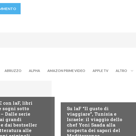
ABRUZZO
ALPHA
AMAZON PRIME VIDEO
APPLE TV
ALTRO
LAF
con laF, libri
e sogni sotto
Su laF “Il gusto di
 – Dalle serie
viaggiare”, Tunisia e
dai grandi
Israele: il viaggio dello
 e dai bestseller
chef Yoni Saada alla
tteratura alle
scoperta dei sapori del
ni originali...
Mediterraneo