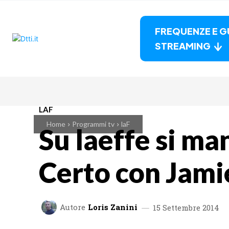
FREQUENZE E G
STREAMING
LAF
Home
Programmi tv
laF
Su laeffe si ma
Certo con Jami
Autore
Loris Zanini
15 Settembre 2014