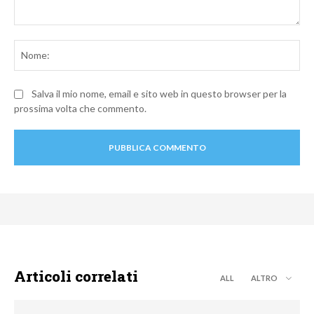
Commento:
No
Salva il mio nome, email e sito web in questo browser per la
prossima volta che commento.
Articoli correlati
ALL
ALTRO