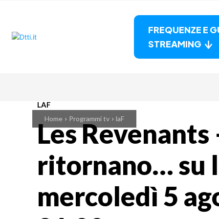
FREQUENZE E G
STREAMING
LAF
Home
Programmi tv
laF
Les Revenants
ritornano… su l
mercoledì 5 ag