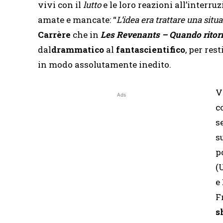
vivi con il
lutto
e le loro reazioni all’interru
amate e mancate: “
L’idea era trattare una situ
Carrère
che in
Les
Revenants – Quando rito
dal
drammatico
al
fantascientifico
, per res
in modo assolutamente inedito.
V
Ads
c
s
s
p
(
e
F
s