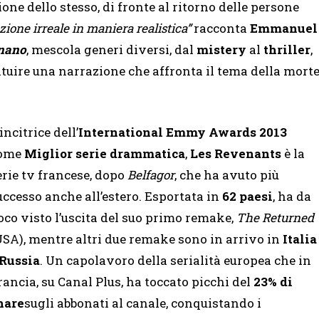
zione dello stesso, di fronte al ritorno delle persone
azione irreale in maniera realistica”
racconta
Emmanuel
rnano
, mescola generi diversi, dal
mistery
al
thriller
,
tituire una narrazione che affronta il tema della mort
incitrice dell’
International Emmy Awards 2013
ome
Miglior serie drammatica
,
Les Revenants
è la
erie tv francese, dopo
Belfagor
, che ha avuto più
uccesso anche all’estero. Esportata in
62 paesi
, ha da
oco visto l’uscita del suo primo remake,
The Returned
USA), mentre altri due remake sono in arrivo in
Italia
Russia
. Un capolavoro della serialità europea che in
rancia, su Canal Plus, ha toccato picchi del
23% di
hare
sugli abbonati al canale, conquistando i