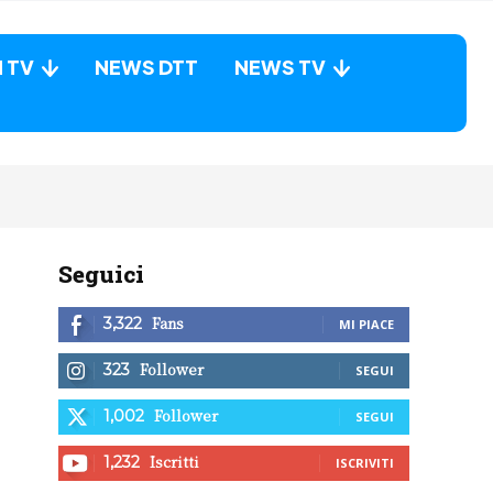
N TV
NEWS DTT
NEWS TV
Seguici
Fans
3,322
MI PIACE
Follower
323
SEGUI
Follower
1,002
SEGUI
Iscritti
1,232
ISCRIVITI