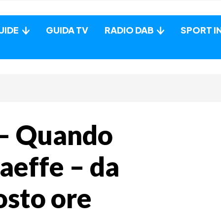
UIDE
GUIDA TV
RADIO DAB
SPORT I
 – Quando
aeffe – da
osto ore