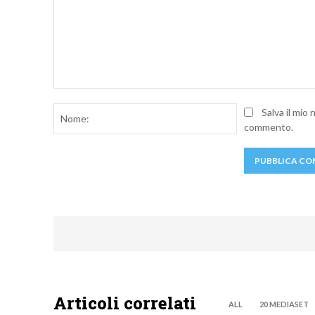
Commento:
Nome:
Salva il mio
commento.
Articoli correlati
ALL
20 MEDIASET