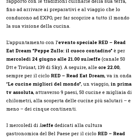
rapporto con le tradizioni culinarie della sua terra,
fino ad arrivare ai preparativi e al viaggio che lo
conducono ad EXPO, per far scoprire a tutto il mondo
la sua visione della cucina.
L’appuntamento con
l’
evento speciale RED – Read
Eat Dream “Peppe Zullo: il cuoco contadino”
è per
mercoledì 24 giugno alle 21.00 su
la
effe
(canale 50
Dtt e Tivùsat, 139 di Sky). A seguire, alle
ore 22.00
,
sempre per il ciclo
RED – Read Eat Dream
, va in onda
“
Le cucine migliori del mondo”
, un viaggio,
in prima
tv assoluta
, attraverso 9 paesi, 50 cucine e migliaia di
chilometri, alla scoperta delle cucine più salutari – e
meno – dei cinque continenti.
I mercoledì di
la
effe
dedicati alla cultura
gastronomica del Bel Paese per il ciclo
RED – Read