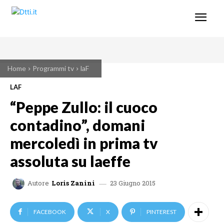
Home
Programmi tv
laF
LAF
“Peppe Zullo: il cuoco
contadino”, domani
mercoledì in prima tv
assoluta su laeffe
23 Giugno 2015
Autore
Loris Zanini
FACEBOOK
X
PINTEREST