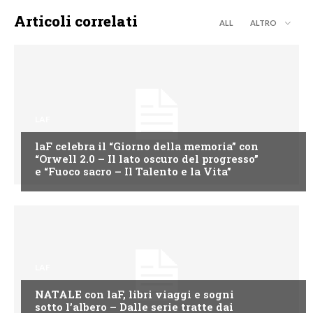
Articoli correlati
ALL
ALTRO
LAF
laF celebra il “Giorno della memoria” con
“Orwell 2.0 – Il lato oscuro del progresso”
e “Fuoco sacro – Il Talento e la Vita”
LAF
NATALE con laF, libri viaggi e sogni
sotto l’albero – Dalle serie tratte dai