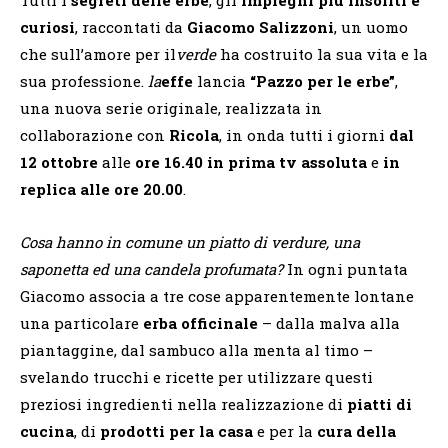
curiosi
, raccontati da
Giacomo Salizzoni
, un uomo
che sull’amore per il
verde
ha costruito la sua vita e la
sua professione.
la
effe
lancia
“Pazzo per le erbe”
,
una nuova serie originale, realizzata in
collaborazione con
Ricola
, in onda tutti i giorni
dal
12 ottobre
alle
ore 16.40
in prima tv assoluta
e
in
replica alle ore 20.00
.
Cosa hanno in comune un piatto di verdure, una
saponetta ed una candela profumata?
In ogni puntata
Giacomo associa a tre cose apparentemente lontane
una particolare
erba officinale
– dalla malva alla
piantaggine, dal sambuco alla menta al timo –
svelando trucchi e ricette per utilizzare questi
preziosi ingredienti nella realizzazione di
piatti di
cucina
, di
prodotti per la casa
e per la
cura della