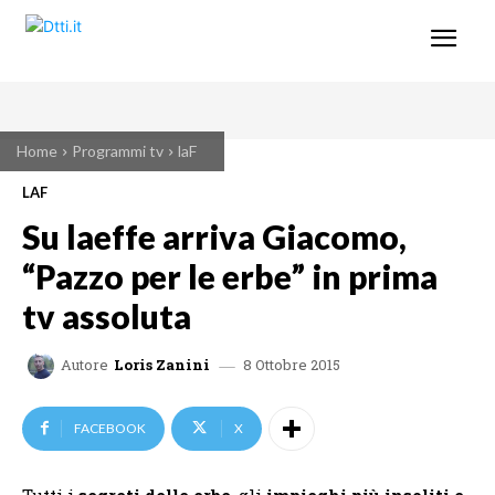
Home
Programmi tv
laF
LAF
Su laeffe arriva Giacomo,
“Pazzo per le erbe” in prima
tv assoluta
8 Ottobre 2015
Autore
Loris Zanini
FACEBOOK
X
Tutti i
segreti delle erbe
, gli
impieghi più insoliti e